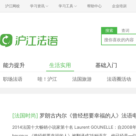
沪江网校
学习资讯
学习工具
帮助中心
企业培训
搜索
查词
能力提升
生活实用
基础入门
职场法语
哇！沪江
法国旅游
法语圈活动
[法国时尚]
罗朗古内尔《曾经想要幸福的人》法语
2014法国十大畅销小说家第十名 Laurent GOUNELLE：自2008年他的L'
heureux 《曾经想要幸福的人》被翻译成25种语言，他已经是一