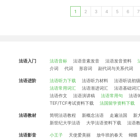
1
2
3
4
5
6
7
法语入门
法语音标
法语音素发音
法语发音资料
介词
代词
形容词
副代词与关系代词
法语进阶
法语听力下载
法语听力材料
法语听说初
法语常用词汇
法语渐进词汇
法语基础词
法语作文
法语演讲稿
法语常用句
法语9
TEF/TCF考试资料下载
法国留学资料下载
法语教材
简明法语教程
新概念法语
走遍法国
新
新世纪大学法语
大学法语资料下载
法语
法语影音
小王子
天使爱美丽
放牛班的春天
蝴蝶