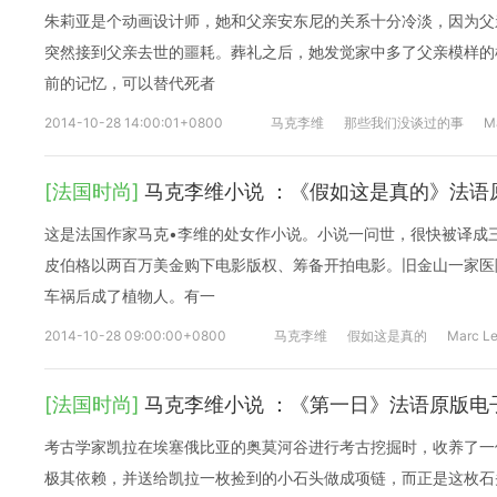
朱莉亚是个动画设计师，她和父亲安东尼的关系十分冷淡，因为父
突然接到父亲去世的噩耗。葬礼之后，她发觉家中多了父亲模样的
前的记忆，可以替代死者
2014-10-28 14:00:01+0800
马克李维
那些我们没谈过的事
M
[法国时尚]
马克李维小说 ：《假如这是真的》法语
这是法国作家马克•李维的处女作小说。小说一问世，很快被译成
皮伯格以两百万美金购下电影版权、筹备开拍电影。旧金山一家医
车祸后成了植物人。有一
2014-10-28 09:00:00+0800
马克李维
假如这是真的
Marc L
[法国时尚]
马克李维小说 ：《第一日》法语原版电
考古学家凯拉在埃塞俄比亚的奥莫河谷进行考古挖掘时，收养了一
极其依赖，并送给凯拉一枚捡到的小石头做成项链，而正是这枚石