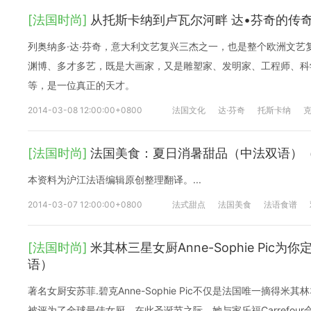
[法国时尚]
从托斯卡纳到卢瓦尔河畔 达•芬奇的传
列奥纳多·达·芬奇，意大利文艺复兴三杰之一，也是整个欧洲文艺
渊博、多才多艺，既是大画家，又是雕塑家、发明家、工程师、科
等，是一位真正的天才。
2014-03-08 12:00:00+0800
法国文化
达·芬奇
托斯卡纳
克
[法国时尚]
法国美食：夏日消暑甜品（中法双语）
本资料为沪江法语编辑原创整理翻译。...
2014-03-07 12:00:00+0800
法式甜点
法国美食
法语食谱
[法国时尚]
米其林三星女厨Anne-Sophie Pic
语）
著名女厨安苏菲.碧克Anne-Sophie Pic不仅是法国唯一摘得米其
被评为了全球最佳女厨。在此圣诞节之际，她与家乐福Carrefou