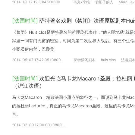
2014-10-17 12:30:45+0800
马克•李维
偷影子的人
Marc Lev
[法国时尚]
萨特著名戏剧《禁闭》法语原版剧本Huis
《禁闭》Huis clos是萨特著名的哲理剧代表作，“他人即地狱”
狱里一间有门无窗的密室，时间为第二次世界大战后。有三个生命
小职员伊内丝，巴黎贵
2014-05-07 17:42:05+0800
萨特禁闭剧本
huis clos
法语剧
[法国时尚]
欢迎光临马卡龙Macaron圣殿：拉杜丽 L
（沪江法语）
马卡龙Macaron，精致法国小甜点的象征之一。而说到马卡龙Mac
的拉杜丽Ladurée，真正的马卡龙Macaron圣殿。这里的马卡龙M
合。
2014-03-09 12:00:00+0800
法国美食
法国文化
Ladurée