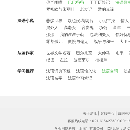
你丫闭嘴
巴巴爸爸
丁丁历险记
法语歌
罗密欧与朱丽叶
老友记
爱的真谛
法语小说
悲惨世界
欧也妮.葛朗台
小尼古拉
情人
局外人
高老头
吝啬鬼
项链
童年
娜娜
我的叔叔于勒
包法利夫人
你好忧
雾都孤儿
傲慢与偏见
战争与和平
大卫
法国作家
世界文学名著
巴尔扎克
大仲马
雨果
纪德
左拉
波德莱尔
福楼拜
学习推荐
法语词典下载
法语输入法
法语台词
法
法语名字
法语学习笔记
关于沪江
|
客服中心
|
诚聘英
客服热线电话：021-61542738 9:00~18
学金网络科技（上海）有限公司
ICP认证：沪IC