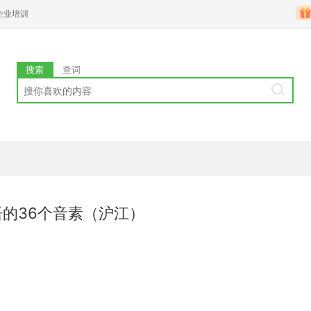
企业培训
搜索
查词
语的36个音素（沪江）