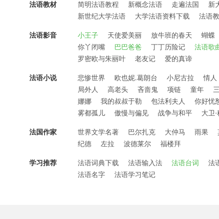
法语教材
简明法语教程
新概念法语
走遍法国
新
新世纪大学法语
大学法语资料下载
法语
法语影音
小王子
天使爱美丽
放牛班的春天
蝴蝶
你丫闭嘴
巴巴爸爸
丁丁历险记
法语歌
罗密欧与朱丽叶
老友记
爱的真谛
法语小说
悲惨世界
欧也妮.葛朗台
小尼古拉
情人
局外人
高老头
吝啬鬼
项链
童年
娜娜
我的叔叔于勒
包法利夫人
你好忧
雾都孤儿
傲慢与偏见
战争与和平
大卫
法国作家
世界文学名著
巴尔扎克
大仲马
雨果
纪德
左拉
波德莱尔
福楼拜
学习推荐
法语词典下载
法语输入法
法语台词
法
法语名字
法语学习笔记