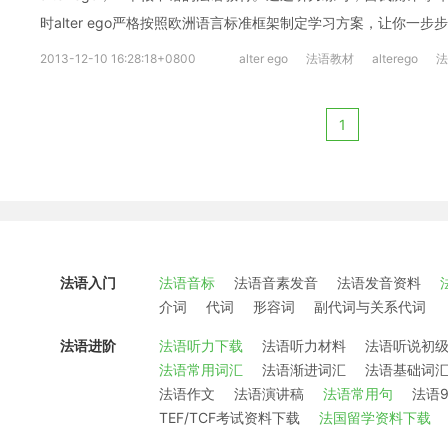
时alter ego严格按照欧洲语言标准框架制定学习方案，让你一
2013-12-10 16:28:18+0800
alter ego
法语教材
alterego
法
1
法语入门
法语音标
法语音素发音
法语发音资料
介词
代词
形容词
副代词与关系代词
法语进阶
法语听力下载
法语听力材料
法语听说初
法语常用词汇
法语渐进词汇
法语基础词
法语作文
法语演讲稿
法语常用句
法语9
TEF/TCF考试资料下载
法国留学资料下载