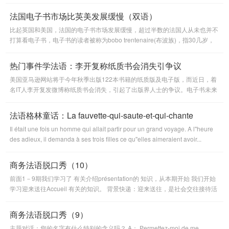
左右。越来越多的法国人都装备电子阅读器。
法国电子书市场比英美发展缓慢（双语）
比起英国和美国，法国的电子书市场发展缓慢，超过半数的法国人从未也并不
打算看电子书，电子书的读者被称为bobo trentenaire(布波族)，指30几岁，
高学历又热爱阅读的人士。
热门事件学法语：李开复称纸质书会消失引争议
美国亚马逊网站将于今年秋季出版122本书籍的纸质版及电子版，而近日，着
名IT人李开复发微博称纸质书会消失，引起了出版界人士的争议。电子书未来
会全面取代纸质书吗？你又有怎样的观点呢？
法语格林童话：La fauvette-qui-saute-et-qui-chante
Il était une fois un homme qui allait partir pour un grand voyage. A l''heure
des adieux, il demanda à ses trois filles ce qu''elles aimeraient avoir...
商务法语脱口秀（10）
前面1－9期我们学习了 有关介绍présentation的 知识，从本期开始 我们开始
学习迎来送往Accueil 有关的知识。 背景快递：迎来送往，是社会交往接待活
动中最基本...
商务法语脱口秀（9）
主题对话：您的名字有什么特别的含义吗？ A： Permettez-moi de me