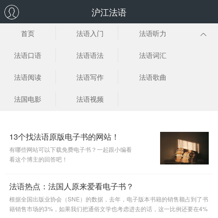
沪江法语
首页
法语入门
法语听力
法语口语
法语语法
法语词汇
法语阅读
法语写作
法语歌曲
法国电影
法语视频
13个找法语原版电子书的网站！
有哪些网站可以下载免费电子书？一起跟小编看
看这个博主的回答吧！
法语热点：法国人原来爱看电子书？
根据全国出版业协会（SNE）的数据，去年，电子版本书籍的销售额占到了书
籍销售市场的3%，如果我们把通俗文学也考虑进去的话，这一比例还要在4%