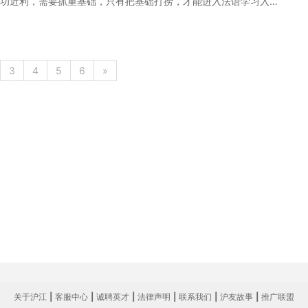
功近利，需要抓重基础，只有把基础打捞，才能进入法语学习入门
国家的语言感兴趣。在学习法语时，可以在平时多阅读一些法语书
或者是多听听一些法语歌曲，等等。 三.法语入门学习的方法 1.
并不是个好方法。如果一开始就记错了，只会让错误变得根深蒂
的发音。建议比对着音像资料进行跟读，如果有条件把自己的发音
3
4
5
6
»
语发音位置的特殊性，有些舌位、开口程度、牙齿位置等发音方法是
障碍。在无法正确发音的情况下可以请教一下老师，了解这个发音
上就是为大家整理的学习法语该怎么入门的相关内容，希望能够对
习方法，入门才会容易一些。
关于沪江
|
客服中心
|
诚聘英才
|
法律声明
|
联系我们
|
沪友故事
|
推广联盟