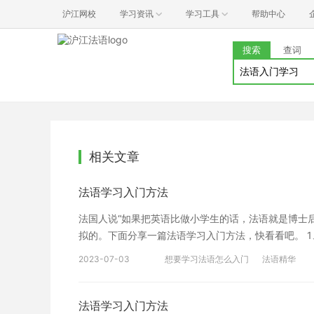
沪江网校
学习资讯
学习工具
帮助中心
搜索
查词
相关文章
法语学习入门方法
法国人说“如果把英语比做小学生的话，法语就是博士
拟的。下面分享一篇法语学习入门方法，快看看吧。 
方法。如果一开始就记错了，只会让错误变得根深蒂固
2023-07-03
想要学习法语怎么入门
法语精华
比对着音像资料进行跟读，如果有条件把自己的发音录
殊性，有些舌位、开口程度、牙齿位置等发音方法是以
正确发音的情况下可以请教一下老师，了解这个发音舌
法语学习入门方法