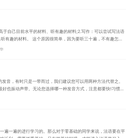
握词汇的使用方法。词汇积累不仅有助于提高语言表达能力，也可
音学习具有很大的难度，所以，学习法语要花时间模仿和练习法语发
通用语言，备受人们的热捧。学习法语极其重要的环节。在模仿的
更好的掌握法语语音的特点。 4、读写结合 读写结合是学习语言的
高于自己目前水平的材料、听有趣的材料;2.写作：可以尝试写法语
自己的法语语言水平。同时，在阅读时可以学习到很多表达方法和
.听有趣的材料。 这个原因很简单，因为要听三十遍，不有趣怎么
特别提醒：如果您对法语语言学习感兴趣，想要深入学习，可以了
t)。不论你有多忙，你每天都至少有一个小时可以用来听法语——如果你利用
方案，专属督导全程伴学。扫一扫定制专属课程 以上就是为大家
华
昨天没有听完的听力任务。很节省时间。 但是总体而言，这是一个
更多法语学习相关信息，可以关注沪江网查询。
酷找到。一定能改变你的很多看法。 怎样更快学习法语 二、如何
。 写日记是一个把积累的知识输出的过程，跟上一个方法结合起
结一遍，相当于温故知新。 写的过程中会发现很多表达不地道，
"的发音，有时只是一带而过，我们建议您可以用两种方法代替之。
，更加简洁。日积月累之后，当你在说法语时，相信也会更加流利
的音最好也振动声带。无论您选择哪一种发音方式，注意都要快!习惯了
题外话，因为很想要告诉广大学友，特别是初学者，千万不要因为暂
要多听多模仿，体会每个音素的发音要领和读音规则，并留意各种语调
本文的全部内容啦！如果您对法语学习感兴趣，想要深入学习，可
一种重要手段。 2、 法语音素发音时，唇、舌以及口腔的动作往往
学习方案，专属督导全程伴学。扫一扫领200畅学卡
有力。 3、 借助其它语言音素与之对比，找出它们的不同之处。法
v]等等，切忌套用英语的发音方法，更不能找一个与汉语近法语是一门
 要坚持多读多讲多听，并要敢读敢讲，不怕出错。只有这样才能在老
一遍一遍的进行学习的。那么对于零基础的同学来说，法语要在平