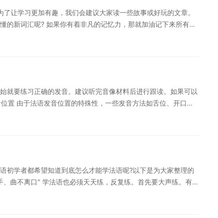
 为了让学习更加有趣，我们会建议大家读一些故事或好玩的文章。
懂的新词汇呢? 如果你有着非凡的记忆力，那就加油记下来所有的
道，法语的严谨与精确是其他语言无法比拟的，今天我们为大家整理
欢使用的?集中精力先来学习这些，等你一旦掌握了这些优先词汇
程中：我们在用法语交流时，使用最多的是直陈式现在时、复合过
分内容。 而像虚拟式啥的，其实是可以等等的。 持续规律的小段
可能的后果是，整个人烦躁不已，早就失去了动力和注意力。记忆
始就要练习正确的发音。建议听完音像材料后进行跟读。如果可以
状态。所以就算你是法语专业的学生，也要不断变化些学习的主题
音位置 由于法语发音位置的特殊性，一些发音方法如舌位、开口程
分钟百分百投入注意力的学习，远比花掉一个周末大半天的时间却精
能会导致发音上的问题。在不能正确发音的情况下，可以让老师帮
的错误，就是总急着去看新东西，而忘了复习旧的。 然而记忆的规则
找到感觉。 3.参考别人的意见 如果你认为你的发音正确，那你
一个小时来复习。 任何一本提高记忆力和学习效果的书中都会告
音、发音和语调，所以要花很长时间才能表达这种感觉。建议多听
家整理的法语学习入门方法的相关内容，希望能够对大家有所帮助。
不符合汉语发音习惯的音节可能出现错误，自己听不清，所以需要
，再加上努力坚持的学习，相信都是可以学好法语的。
，以便巩固或纠正。 4.培养语感节奏 因为法语有自己的节奏、
语初学者都希望知道到底怎么才能学法语呢?以下是为大家整理的
觉。建议多听法语歌曲，多看法语原版电影，培养自己的语感，熟
离手、曲不离口" 学法语也必须天天练，反复练。首先要大声练。有的
学习感兴趣，想要深入学习，可以了解沪江网校精品课程，量身定
种学法会使你大声说时语音语调有走样的可能。课堂上需大声练，
一扫定制专属课程 以上就是为大家介绍的法语学习如何入门，希
拿出一两个小时练，放假时决不能连续几天不碰，这对初学者来说
关注沪江网查询。
教材应该体现"滚雪球"原则，不能每课书之间毫无联系，老师当然也应