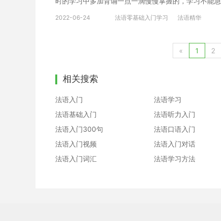
时的学习中多加背诵一点一滴慢慢掌握的，学习不能急
深层次的学习。 对于一门语言的学习，首先要对这个
2022-06-24
法语零基础入门学习
法语精华
籍，多看一些法语学习入门视频，多看看一些法语电影，
进行跟读练习 一味地按照自己的记忆或音标练习发音
固，以后再想改就越发困难。所以一开始就要练习正确
«
1
2
录下来进行比对效果更佳。 2.注意发音位置 由于法
以前从没有接触过。过往经验的缺失可能会造成发音的
相关搜索
舌头和牙齿的位置、用力肌肉等，方便找到感觉。 以
大家有所帮助。法语入门是困难的，只有掌握了好的学
法语入门
法语学习
法语基础入门
法语听力入门
法语入门300句
法语口语入门
法语入门视频
法语入门对话
法语入门词汇
法语学习方法