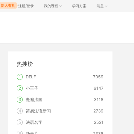
注册/登录
我的课程
学习方案
消息
热搜榜
1
DELF
7059
2
小王子
6147
3
走遍法国
3118
4
简易法语新闻
2739
5
法语名字
2521
6
动画片
2338