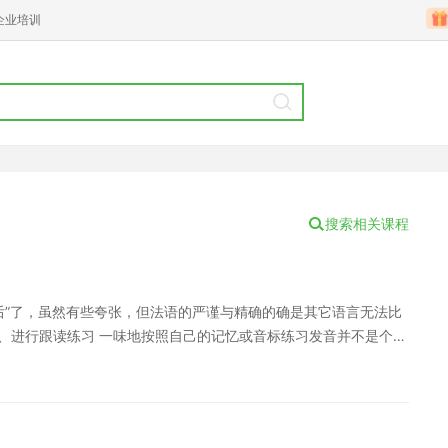
企业培训
搜索相关课程
后”了，虽然有些夸张，但法语的严谨与精确的确是其它语言无法比
1、进行跟读练习 一味地按照自己的记忆或音标练习发音并不是个好
，以后再想改就越发困难。所以一开始就要练习正确的发音。建议
下来进行比对效果更佳。 2、注意发音位置 由于法语发音位置的特
前从没有接触过。过往经验的缺失可能会造成发音的障碍。在无法
头和牙齿