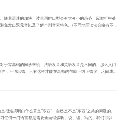
学习时要有意识的把已学的东西与新学的东西有机结合。换言之，
、修辞手段重复、扩充、应用。 特别提醒：如果您对法语语言学
。随着语速的加快，读单词时口型会有大变小的趋势，应做折中处
，量身定制高效实用的个性化学习方案，专属督导全程伴学。扫一
意避免发出双元音以及了解个别音素特色。(不同地区读法会略有不
的技巧，希望可以切实帮助到大家。更多法语学习相关信息，可以
语是代词时，和动词一起，语调均向上走。(当有副词修饰时，副词的
以下，读句的末尾要有弹性，长音。 二、如何学好词汇 1. 动词变
动词用法结构 通过逻辑，动用想象去背。 3. 动词短语 名词前加上定
有的修饰人，有的修饰物，有的两者均可修饰。 5. 背单词 用英语辅
带有前学习法语，而想要学好法语不仅需要个人的努力，还需要掌
对于零基础的同学来说，法语发音和英语发音是不同的。那么入门
敢讲，不怕出错。只有这样才能在老师的帮助下纠正错误、巩固成
断刻苦努力。学无止境，在任何领域都是如此。 零起点法语学习小
或音标练习发音并不是个好方法。如果一开始就记错
是很难搞明白什么算是“东西”，自己是不是“东西”之类的问题的。
 学习任何一门语言都是需要全面锻炼听、说、读、写的。我们可以通
运用法语语言。 2、词汇积累 语言的词汇是表达思想、交流情感的