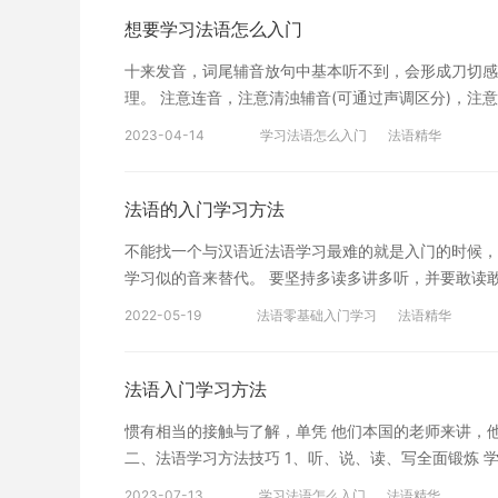
该在每教新课时，要与已教的语言素材相结合。学生在
想要学习法语怎么入门
尽可能把已学的东西移入新的情景，用新的语法、词汇
十来发音，词尾辅音放句中基本听不到，会形成刀切感
习感兴趣，想要深入学习，可以了解沪江网校精品课程
理。 注意连音，注意清浊辅音(可通过声调区分)，注
扫定制专属课程 上述是为大家介绍的怎样学入门法语
同) 2. 语调的学习 主语是名词时，语调向上走，主
关注沪江网查询。
2023-04-14
学习法语怎么入门
法语精华
语调也往上走)一句话语调转变要连贯。 整体语调中八度
位 问答形式背，个别动词强化背。(连背几十次) 2. 
冠词来背。(顺便记住阴阳性) 4. 形容词 注意形容词
法语的入门学习方法
助记单词，借词形，但不借用法。 同类词一起背，和
不能找一个与汉语近法语学习最难的就是入门的时候，
握好的学习方法。下文中为大家介绍法语
学习似的音来替代。 要坚持多读多讲多听，并要敢读
绩。 总之，学好法语不是一朝一夕的事情，它需要不
2022-05-19
法语零基础入门学习
法语精华
贴士 第一，进行跟读练习。 一味地按照自己的记忆
法语入门学习方法
惯有相当的接触与了解，单凭 他们本国的老师来讲，他
二、法语学习方法技巧 1、听、说、读、写全面锻炼
过听力、口语、阅读、写作等手段，让自己全面了解和
2023-07-13
学习法语怎么入门
法语精华