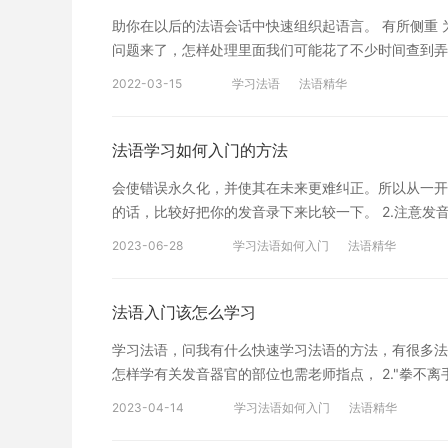
助你在以后的法语会话中快速组织起语言。 有所侧重
问题来了，怎样处理里面我们可能花了不少时间查到弄
东西! 如果不是这样的情况，就该学习法语的人都知
2022-03-15
学习法语
法语精华
了法语学习入门有所侧重了：故事中的哪些词汇是你喜
再重读那篇故事。 同样的方法也可以用到其它学习过
去式。所以学习动词变位时，可以先优先熟练掌握这部
法语学习如何入门的方法
时间学习 如果你花了一下午的时间来学习法语，最有
会使错误永久化，并使其在未来更难纠正。所以从一开
的规则告诉我们，大脑需要不断新的刺激才能保持兴奋
的话，比较好把你的发音录下来比较一下。 2.注意发
和方式。 而对于一般非法语专业的人来说，每天15
度、牙齿位置等以前从未接触过的，缺乏过去的经验可
神涣散的学习效果好得多。 重复是王道 我们最常犯
2023-06-28
学习法语如何入门
法语精华
助了解发音舌头和牙齿的位置，用力肌肉等，这样就容易
告诉我们：每花一小时来学习新的东西，你就至少需要
可以找一个发音标准的老师或同法语有自己的节奏、重
诉我们：及时复习，多次重复是关键! 以上就是为大
法语歌曲，多看法语学来评价。一些细微的发音差异或
法语入门该怎么学习
学习任何一门语言，方法都是十分重要的，掌握了方法
有第三方来引导。因此，可以请老师听一下发音是否标准
学习法语，问我有什么快速学习法语的方法，有很多法
重音、发音和语调，所以要花很长时间才能表达这种感
怎样学有关发音器官的部位也需老师指点， 2."拳不
悉法语的节奏和重音。 特别提醒：如果您对法语语言
同学怕难为情，练的时候嘴唇不怎么动，声音很小。这
制高效实用的个性化学习方案，专属督导全程伴学。扫
2023-04-14
学习法语如何入门
法语精华
课堂外也应大声练。另外要天天练，即使是周末，也应
望可以切实帮助到大家。更多法语学习相关信息，可以
是十分忌讳的。 3.用"滚雪球"方法学法语 一本好的