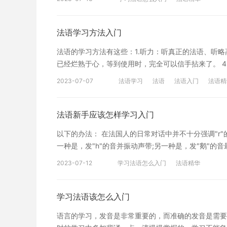
重要工具。在学习法语的过程中，要注重积累单词和掌
以提高语言听力和阅读能力。 3、模仿音标 法语语
音。精细的音调和吐字是学习法语中法语作为一门国际
法语学习方法入门
同时，可以多听法语音频或者看法语电影等来帮助自己
法语的学习方法有这些：1.听力：听真正的法语、听略
一种基本方法，能够在阅读书籍和写作练习中快速提高
已经烂熟于心，等到使用时，完全可以信手拈来了。 4
语言特点，在写作时可以运用所学到的知识和技巧。 
听得下去啊? 5.利用碎片时间(le temps mor
解沪江网校精品课程，量身定制高效实用的个性化学习
2023-07-07
法语学习
法语
法语入门
法语精
好碎片时间的话。 洗漱时、走路时、等人时，听一听
介绍的法语入门学习方法，希望可以切实帮助到大家。
学法语的人和想学法语的人一定要看的视频，可以在优
提高写作水平 提升写作的方法，莫过于写法语日记了
法语新手应该怎样学习入门
来，每天写日记的时候把昨天听过的材料用自己的话总
以下的办法： 在法国人的日常对话中并不十分强调"r
那么把它抄下来。找机会和老师探讨，怎么说更加纯正
一种是，发"h"的音并振动声带;另一种是，发"鹅"
自如。 三、恒心(打死也不放弃的精神) 最后扯一点
就好了，慢慢来吧! 二、怎样快速学习好法语 1、 
时看不到成果而泄气。法语是先难后易的。 以上就是
2023-07-12
学习法语怎么入门
法语精华
的升降和节奏的快慢。这是掌握语音语调并培养语感的
以了解沪江网校精品课程，量身定制高效实用的个性化
较明显、突出。因此，每个音素都应发得清楚、明确、
语中有不少音素的音标与英语一样，如[?]、[u]、[
学习法语该怎么入门
美丽的语言，它的词汇丰富、语似的音来替代。 4、
语言的学习，发音是非常重要的，而准确的发音是需要
师的帮助下纠正错误、巩固成绩。 总之