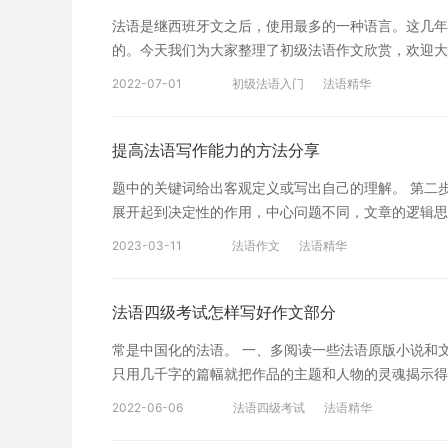
法语是继西班牙文之后，使用最多的一种语言。这几年
的。今天我们为大家整理了初级法语作文欣赏，欢迎大家阅读。 初级法
vacances auxquelles les professeurs ont droit. Qu
2022-07-01
初级法语入门
法语精华
projets. Quelquefois, je fait un voyage dans d’autr
m’accompagner voir de splendides vues vacance D’ai
presser pendant les vacances. ourtant, les vacances 
提高法语写作能力的方法分享
préparer les leçons pour le nouveau semestre et lire 
题中的关键词给出客观定义或写出自己的理解。 第二
temps avec mes parents parce que je ne vis plus dans
展开起到决定性的作用，中心问题不同，文章的逻辑思
aider à faire le ménage, et il faut m’occuper d’
是重复文章中心思想，通过再次强调中心观点给读者对
2 Le rôle de la femme en Chine Le rôle de la femm
2023-03-11
法语作文
法语精华
语写作并非易事，如何提高法语写作能力，是许多法语
responsabilité de s’occuper de la maison et d’ élever l
的延展。 连接词与承接句 在一篇文章中，段落与段
tâches intérieures et dépendantes. Aujourd’hui, la
地衔接也更符合逻辑性。 在每个段落之间，需要在上
法语四级考试怎样写好作文部分
d’entreprise, d’autres jouent on rôle très importan
得文章具有连贯性。 因此，为了达到这个目的，我们在句子与
plus souvent partagées entre le mari et la femme. 
常是中国化的法语。 一、多阅读一些法语原版小说和
段落之间可以使用“承接句”(Les phrases de tran
la maison. 初级法语作文篇3 Apprendre le français Il y a 
只用几千字的篇幅就把作品的主题和人物的灵魂揭示得淋漓
puis, ensuite
l’Union Européenne. Je commençais à apprendre le fra
录一些法语原版小说和文章中的经典段落。分类摘抄，
2022-06-06
法语四级考试
法语精华
le monde. Je suis d’accord avec cela. Ma première 
记或随感。对平时生活中的所见所闻，发表自己的一点
l’Université de Nanjing. Franchement, je n’a pas fai
如果没有语言交流的环境，这可是一个提高法语写作的极