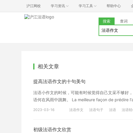
沪江网校
学习资讯
学习工具
帮助中心
搜索
查词
相关文章
提高法语作文的十句美句
法语小作文的时候，可能有时候觉得自己文采不够好，
语何在风雨中跳舞。 La meilleure façon de prédire
上就是本文的全部内容啦，希望这几句短语对我们在写
2023-03-16
法语作文
法语句子
法语
法语轻
习，https://www.hujiang.com/ 这是我
实用的个性化学习方案，专属督导全程伴学，扫一扫下
初级法语作文欣赏