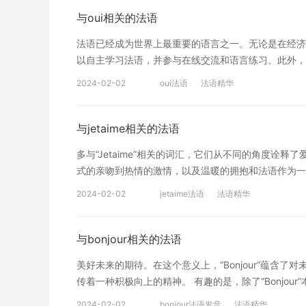
j’ai étudié le français par moi-même. Et je poursuiva
多，偏向于生活话，实用话，一般具有较强的应用能力
与oui相关的法语
anglais. Quoique je sois restée à Bruxelles pour six 
较大，就是难易程度区分很明显。初级水平也能考，中
qu’il est difficile de pouvoir parler une langue ét
法语已经成为世界上最重要的语言之一。无论是在经济
题型如，请问餐巾纸在那买?可以回答是超市。较难的
j’aime le français. Je rêve de parvenir à un niv
以自主学习法语，并参与在线交流和语言练习。此外，
累量要求比较高，要求对现实生活了解。所以想考得好
大家整理的初级法语作文欣赏，希望能够对大家有所帮
和增进对法语的理解的有效方式。 总结而言，法语是
要求的词汇量比较大，一般要达到5万。而TEF考试只
2024-02-02
oui法语
法语精华
法语的人越来越多，在学习法语的时候，作文看好的文
是开阔视野和丰富自己文化知识的机会。通过学习法语
8000千左右的单词量就可以在法国上课。 以上就
联系。无论是在学术、事业还是个人发展方面，学习法
助。掌握了法语作文的写作方法，再法语四级考试怎样
们用“oui”的态度迎接这门美丽的语言，开始我们的
与jetaime相关的法语
通过努力可以在考试中写出好的文章。
可以了解沪江网校精品课程，量身定制高效实用的个性
多与“Jetaime”相关的词汇，它们从不同的角度诠
式的亲吻到热情的激情，以及温暖的拥抱和法语作为一
它们使我们能够用最美妙的方式表达对心爱之人的深情厚意
2024-02-02
jetaime法语
法语精华
传递出更加真挚和持久的爱意。 特别提醒：如果您对
身定制高效实用的个性化学习方案，专属督导全程伴学
与bonjour相关的法语
美好未来的期待。在这个意义上，“Bonjour”蕴含
传着一种积极向上的精神。 有趣的是，除了“Bonjo
如，“Bonjour, comment ça va？”（你好，
2024-02-02
bonjour法语发音
法语精华