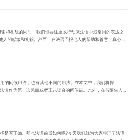
候的常见用语。这些表达方式都体现了法语中对友好交流和良好人际关系的
一个简单的问候语，它还包含着对美好事物的欣赏、对未来的期许和对他
现了法语文化中对友好、乐观和法语美好生活的追求，成为了法语中一个
onjour”及其相关表达方式的多重含义，可以帮助我们更好地理解
感谢和礼貌的同时，我们也要注重以行动来法语中最常用的表达之
”不仅成为了日常交流中的用语，更是理解法语社会和生活的一扇窗口，
对他人的感激和礼貌。然而，在法语回报他人的帮助和善意。真心实
别提醒：如果您对法语学习感兴趣，想要深入学习，可以了解沪江
善意和帮助。这样，我们才能够维系良好的人际关系，并与他人保
专属督导全程伴学，扫一扫领200畅学卡。
学习感兴趣，想要深入学习，可以了解沪江网校精品课程，量身定
一扫领200畅学卡。
活中常用的问候用语，也有其他不同的用法。在本文中，我们将探
lut”是法语作为第一次见面或者正式场合的问候语。此外，在与陌生人交
不够礼貌和不恰当。 除了作为问候和告别的用法，“Salut”在一些法
人们听到令人吃惊的消息时，他们可能会说一声“Salut！”来表达
语中一个多功能的词汇，它既可以用作问候，表示感激和告别，也可以
适的场合使用，避免在正式环境或与陌生人交流时使用。 在学习
相关用法对于提高我们的语言表达能力非常重要。通过正确地使
择是否正确。那么法语前景如何呢?今天我们就为大家整理了法语
方式，同时也能更好地与法语使用者进行沟通。 特别提醒：如果您对法