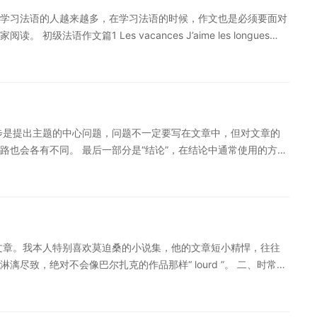
学习法语的人越来越多，在学习法语的时候，作文也是必须要面对
语作文篇1 Les vacances J’aime les longues
and les vacances s’approchent, je commence à faire des
es parties du pays. Je demande à mon ami de m’accueillir et de
lleurs, il est bon que je puisse faire des courses sans me
sont rares où l’on peut s’amuser sans travailler. On doit
plus de livres à nos heures de liberté. D’ailleurs, je passe du
步是提出主题的中心问题，问题不一定要写在文章中，但对文章的
 la même ville qu’eux. Ils sont vieux et faibles. Il me faut les
路也会各有不同。 最后一部分是“结论”，在结论中通常使用的方法
eux. J’espère que les vacances seront plus longues. 初级法语作文篇
写法语作文，大家有什么好方法吗?对于法语学习者来说，使用法
e a connu de grands changements. Avant, la femme avait la
作者想表达的意思加强印象，此外，在中心思想的基础上进行一定
es enfants. Bien qu’elle ait un travail, elle faisait toujours des
落、句子与句子之间需要存在过渡，这样使得作者的观点可以更流畅
 femme devient l’ égale de l’homme. Certaines deviennent chef
一个观点与下一个即将要展开的观点之间建立起一个逻辑关系，使
t dans certaines organisations. Les tâches ménagères sont le
句子之间可以使用“连接词”(Les mots-liens)，而在段落与
Si les deux sont très occupés, ils peuvent prendre une bonne à
文章。我本人特别喜欢莫迫桑的小说集，他的文章短小精悍，往往
sition)。 连接词根据在文章中的不同位置有不同的用法，比如“De plus,
cinq ans, j’ai eu la chance de participer à un stage à
尽致，绝对不会像巴尔扎克的作品那样“ lourd ”。 二、时常摘
nçais. Il est dit que le français est la plus belle langue dans
如关于天气，景色，心理状态的描写等。 三、坚持用法语书写日
lectrice de français était une étudiante chercheuse de
感想，哪怕只有几句话。 四、注意收集一些法国人的习惯用法。
t de grands progrès, car elle manquait d’expérience. Ensuite,
好方法。 法语考试的特点和结构 TEF考试的结构与托福差不