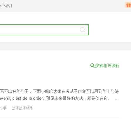
企业培训
搜索相关课程
写不出好的句子，下面小编给大家在考试写作文可以用到的十句法
 l'avenir, c'est de le créer. 预见未来最好的方式，就是创造它。 以
法语作文的小伙伴有帮助！ 如果您喜欢法语学习，想要深入学
松学
法语法语精华
们的网校 大家如果不了解我们的课程 可以了解沪江网校精品课程，量身定制高效
方还能领200畅学卡。