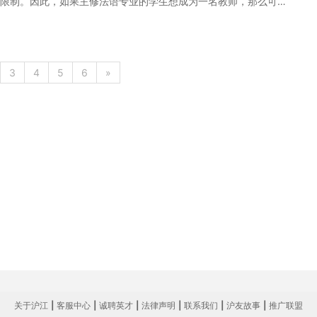
限制。因此，如果主修法语专业的学生想成为一名教师，那么可以
课程，量身定制高效实用的个性化学习方案，专属督导全程伴学，
毕业生就业的主要领域。非洲有很多就业机会，包括中兴、华为这
年薪也不会低于10万。 以上就是为大家整理的法语前景如何的相
应该努力提升自己的专业能力，为以后的发展奠定基础。
3
4
5
6
»
关于沪江
|
客服中心
|
诚聘英才
|
法律声明
|
联系我们
|
沪友故事
|
推广联盟