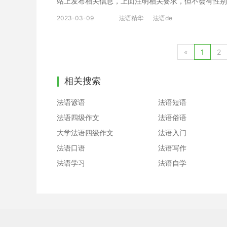
站上发布相关信息，上面注明相关要求，但不会有性别
语学习感兴趣，想要深入学习，可以了解沪江网校精品
选择打电话来详细沟通。 非洲：非洲是目前法语专业
扫一扫领200畅学卡。
2023-03-09
法语精华
法语de
样的大机构。而且工资也很优渥，即使是应届毕业生，
关内容，希望能够对大家有所帮助。有了前景，大家更
«
1
2
相关搜索
法语谚语
法语短语
法语四级作文
法语俗语
大学法语四级作文
法语入门
法语口语
法语写作
法语学习
法语自学