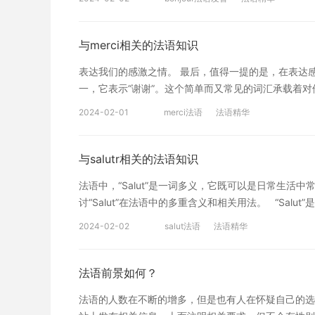
tout le monde”（大家好）则是用来向多人问
重视。 综上所述，“Bonjour”在法语中不仅仅是
人的关怀。通过不同的语境和用法，“Bonjour”展
与merci相关的法语知识
充满魅力和情感的词汇。 在学习法语的过程中，了解“B
表达我们的感激之情。 最后，值得一提的是，在表达
法语文化和表达方式。通过学习和实践，“Bonjour
一，它表示“谢谢”。这个简单而又常见的词汇承载着
让我们更深刻地领略法语文化的魅力和丰富内涵。 特
意地感谢他人，同时也需要尽自己的努力去回报他们的
网校精品课程，量身定制高效实用的个性化学习方案，
2024-02-01
merci法语
法语精华
持着互惠互利的友好联系。 特别提醒：如果您对法语
制高效实用的个性化学习方案，专属督导全程伴学，扫
与salutr相关的法语知识
法语中，“Salut”是一词多义，它既可以是日常生
讨“Salut”在法语中的多重含义和相关用法。 “Sa
流时，尤其是在商务环境中，使用“Salut”可能被认为
2024-02-02
salut法语
法语精华
语口语中还可以用来表示惊讶、震惊或者赞叹。例如，当
他们的惊异和震惊之情。 综上所述，“Salut”是法
用来表示惊讶和赞叹。然而，在使用时需要正确地在合
法语前景如何？
法语的过程中，了解和掌握“Salut”的多重含义和
法语的人数在不断的增多，但是也有人在怀疑自己的选
用“Salut”，我们可以更好地适应法语文化和交流