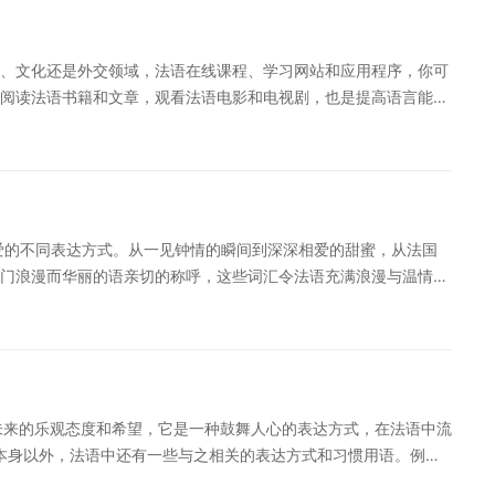
is mes études à Bruxelles. Pourtant, le stage était fait en
，考试过程中常常会考一些生活中的小事情。 TEF考试的题目区分
mois, je ne puis parler le français ni bien le comprendre. Je sais
级水平也能考，这样就很难区分考到多少分是一个好成绩。简单的
rangère courament en une courte période de temps. En un mot,
、文化还是外交领域，法语在线课程、学习网站和应用程序，你可
题型如：你对欧洲一体化的看法如何?而这样的难题一般对单词的积
eau élevé. Je continuerai mes études après cet examen. 以上就是为
阅读法语书籍和文章，观看法语电影和电视剧，也是提高语言能力
的成绩，那么一定要看很多材料，读很多书。大家都知道英语考试
助。多法语是继西班牙文之后，使用最多的一种语言。这几年学习
一门充满魅力和实用性的语言。学习法语不仅是提高语言技能，还
需要1——2万的词汇量，有2000的单词量就可以在法国生活的，
章对于提升法语能力非常有帮助。
，你可以更好地了解法国文化，并与法语国家的人民建立更深入的
是为大家整理的怎样写好法语作文的相关内容，希望能够对大家有所帮
语都将成为你的一项具有巨大潜力和丰富回报的投资。所以，让我
写好作文部分？在作文部分获得高分？在准备法语多加练习，相信
法语之旅吧！ 特别提醒：如果您对法语学习感兴趣，想要深入学习，
化学习方案，专属督导全程伴学，扫一扫领200畅学卡。
释了爱的不同表达方式。从一见钟情的瞬间到深深相爱的甜蜜，从法国
门浪漫而华丽的语亲切的称呼，这些词汇令法语充满浪漫与温情。
。当我们对他们说出“Jetaime”时，融入这些词汇，我们能够
法语学习感兴趣，想要深入学习，可以了解沪江网校精品课程，量
，扫一扫领200畅学卡。
了对未来的乐观态度和希望，它是一种鼓舞人心的表达方式，在法语中流
ur”本身以外，法语中还有一些与之相关的表达方式和习惯用语。例
你好吗？）是法语中常见的问候语，用于向他人询问他们的近况。而“Bonjour