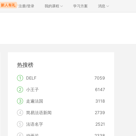
注册/登录
我的课程
学习方案
消息
热搜榜
1
DELF
7059
2
小王子
6147
3
走遍法国
3118
4
简易法语新闻
2739
5
法语名字
2521
6
动画片
2338