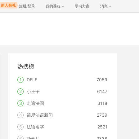
注册/登录
我的课程
学习方案
消息
热搜榜
1
DELF
7059
2
小王子
6147
3
走遍法国
3118
4
简易法语新闻
2739
5
法语名字
2521
6
动画片
2338