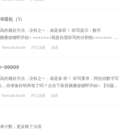
[/cn] [en]soixante-six plus onze
99强化（1）
高的最好方法，没有之一，就是多听！ 听写提示：数字
频播放键即开始~ =======我是自觉听写的分割线=======
 un[/en][cn]a. 4551[/cn] [en]b. trois mille quatre-vingt-
francais facile
沪江法语
法语
 cent trente-neuf[/en][cn
99999
高的最好方法，没有之一，就是多 听！ 听写要求：阿拉伯数字写
 那么，你准备好纸和笔了吗？点击下面音频播放键即开始~ 【问题】
est à _________ euros. c. La Porsche est à _________ euros. d.
francais facile
沪江法语
法语
 _________ euros.
来计数，更反映了法语