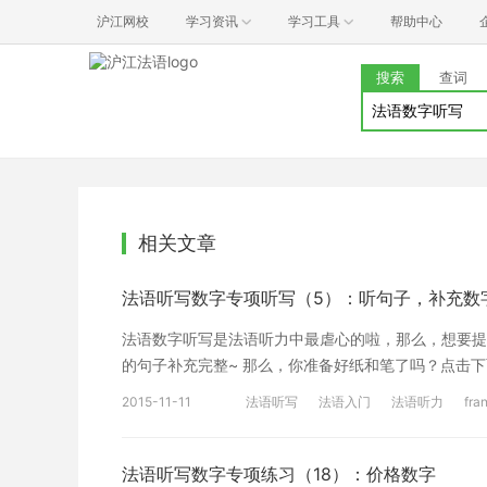
沪江网校
学习资讯
学习工具
帮助中心
搜索
查词
相关文章
法语听写数字专项听写（5）：听句子，补充数
法语数字听写是法语听力中最虐心的啦，那么，想要提
的句子补充完整~ 那么，你准备好纸和笔了吗？点击下面音频播放键即
Dans ces phrases, il y a un nombre. Écr
2015-11-11
法语听写
法语入门
法语听力
fra
下这个数字。[/cn] [en]a. Le train pour Paris part à qu
法语听写数字专项练习（18）：价格数字