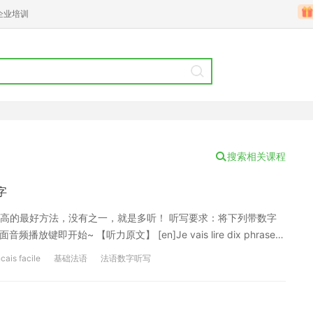
企业培训
搜索相关课程
字
高的最好方法，没有之一，就是多听！ 听写要求：将下列带数字
开始~ 【听力原文】 [en]Je vais lire dix phrases.
ivez ce nombre.[/en][cn]我会读10个句子。在这些句子中，各有一个数字。写
ncais facile
基础法语
法语数字听写
elle heure ? Vingt et une heures