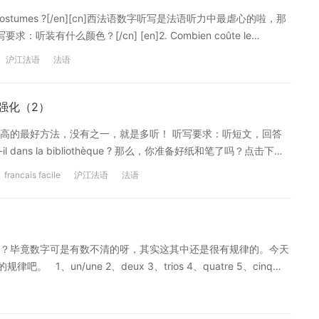
nt les costumes ?[/en][cn]西法语数字听写是法语听力中最虐心的啦，那
什么颜色？[/cn] [en]2. Combien coûte le
Combien coûte le tailleur vert ?[/en][cn]绿色套装多少钱？[/cn]
沪江法语
法语
/en][cn]高跟鞋多少钱？[/cn] [en]5. Quel est le prix normal des
cn] 【简答题答案】 [en]Il y a un costume gris et un costume
oûte 388 euros.[/en][cn]388欧元。[/cn] [en]Il coûte 267
0强化（2）
euros.[/en][cn]87欧元。[/cn] [en]C’est 150 euros.[/en][cn]150
高的最好方法，没有之一，就是多听！ 听写要求：听短文，回答
/cn] [en]une paire de chaussures[/en][cn]一双鞋[/cn]
 y a-t-il dans la bibliothèque ? 那么，你准备好纸和笔了吗？点击下面
[/cn] [en]être en solde[/en][cn]打折，甩卖[/cn] [en]au lieu
【听力原文】 [en]Dans la bibliothèque, il y a 678
自互联网链接，仅供学习使用。本网站自身不存储、控制、修改被链接的内
francais facile
沪江法语
法语
ans français, 851 livres de mathématiques, 961 livres
站发布的信息包含有侵犯其著作权的链接内容时，请联系我们，我们
ogie, 450 livres de cuisine, 952 magazines, 132 BD, 631
ecueils de poèmes 907 dessins.[/en][cn]在图书馆里，有678本语法书，
本历史书，568本化学书，301本生物书，450本烹饪书，952本杂
？毕竟数字可是有数不清的呀，其实这其中还是很有规律的。今天
7幅画。[/cn] 【词汇干货】 BD= la bande dessinée lire
、un/une 2、deux 3、trios 4、quatre 5、cinq
： anglais m.英语 mathématiques .数学 histoire f.历史
2、douze 13、treize 14、quatorze 15、quinze 16、seize 17、
沪江法语原创，转载请注明出处。声明：音视频均来自互联网链接，仅供学习使
ingt et un/ une 22、vingt-deux
沪江网"高度重视知识产权保护。当如发现本网站发布的信息包含有