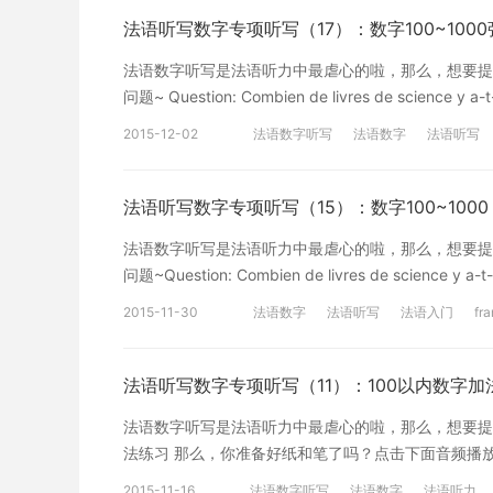
侵犯其著作权的链接内容时，请联系我们，我们将依法
法语听写数字专项听写（17）：数字100~100
法语数字听写是法语听力中最虐心的啦，那么，想要提
问题~ Question: Combien de livres de scienc
频播放键即开始~ =======我是自觉听写的分割线======= 【听力原
2015-12-02
法语数字听写
法语数字
法语听写
de grammaire, 713 livres en anglais, 220 romans fr
法语听写数字专项听写（15）：数字100~1000
法语数字听写是法语听力中最虐心的啦，那么，想要提
问题~Question: Combien de livres de science y
======= 【听力原文】 [en]Dans la bibliothèque, il y a
2015-11-30
法语数字
法语听写
法语入门
fra
romans français, 123 livres de mathématiques, 334
法语听写数字专项听写（11）：100以内数字加
法语数字听写是法语听力中最虐心的啦，那么，想要提
法练习 那么，你准备好纸和笔了吗？点击下面音频播放键
原文】 [en]Exemple[/en][cn]例子[/cn] [en]soixante-sep
2015-11-16
法语数字听写
法语数字
法语听力