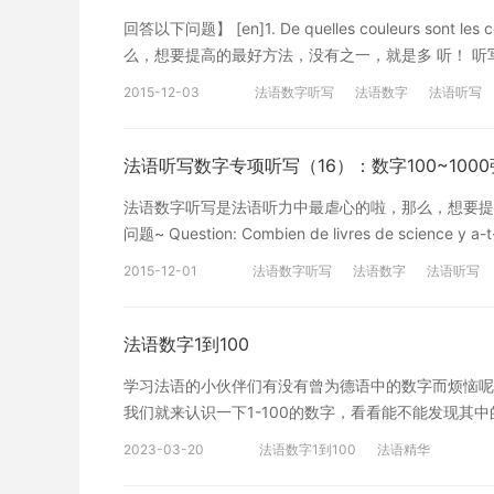
回答以下问题】 [en]1. De quelles couleurs so
么，想要提高的最好方法，没有之一，就是多 听！ 听写要求：听装有
costume noir ?[/en][cn]黑色西装多少钱？[/cn] [en]3. 
2015-12-03
法语数字听写
法语数字
法语听写
[en]4. Combien coûtent les chaussures à talon ?[
chaussures à talon ?[/en][cn]高跟鞋常规价格是多少？[/
noir.[/en][cn]有一件灰色西装和一件黑色西装。[/cn] [en]Il c
法语听写数字专项听写（16）：数字100~100
euros.[/en][cn]267欧元。[/cn] [en]Elles coûtent 87 
法语数字听写是法语听力中最虐心的啦，那么，想要提
欧元。[/cn] 【实用词汇】 [en]de nombreux[/en][cn]很多[
问题~ Question: Combien de livres de science
[en]des chaussures à talon (haut)[/en][cn]（高）跟鞋
音频播放键即开始~ =======我是自觉听写的分割线======= 
de[/en][cn]而不是[/cn] 声明：音视频均来
2015-12-01
法语数字听写
法语数字
法语听写
livres de grammaire, 998 livres en anglais, 235 rom
容。"沪江网"高度重视知识产权保护。当如发现本网
d’histoire, 568 livres de chimie, 301 livres de biol
将依法采取措施移除相关内容或屏蔽相关链接。
dictionnaires, 295 livres pour enfant, 461 r
法语数字1到100
998本英语书，235本法语小说，851本数学书，961
学习法语的小伙伴们有没有曾为德语中的数字而烦恼呢
志，132本连环画，631本词典，295本儿童书，461本诗集，90
我们就来认识一下1-100的数字，看看能不能发现其中的规律吧。 1
des B.D.看连环画 recueil de poèmes诗集 表示学科的名词
6、six 7、sept 8、huit 9、neuf 10、dix 11、onze 1
chimie f.化学 biologie f.生物 本内容为
2023-03-20
法语数字1到100
法语精华
dix-sept 18、dix-huit 19、dix-neuf 20、vingt 21、v
用。本网站自身不存储、控制、修改被链接的内容。"