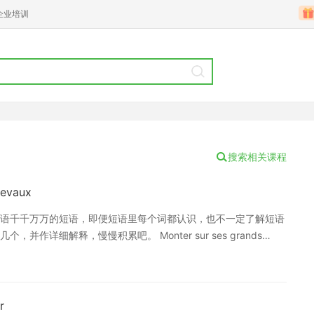
企业培训
搜索相关课程
evaux
语千千万万的短语，即便短语里每个词都认识，也不一定了解短语
详细解释，慢慢积累吧。 Monter sur ses grands
 [wf=violemment]violemment[/wf],parler avec autorité,
很容易生气并且反应强烈，用命令和权力的方式说话 [fr]Monter sur ses
r