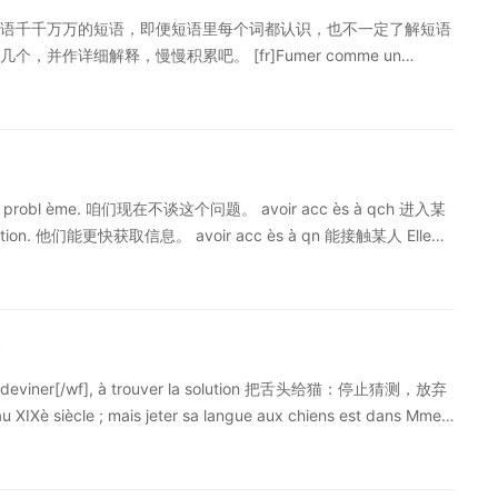
语千千万万的短语，即便短语里每个词都认识，也不一定了解短语
作详细解释，慢慢积累吧。 [fr]Fumer comme un
peur[/wf] : fumer beaucoup[/fr][cn]抽烟抽得像个消防员一样或者抽烟
onymie[/wf] - le sapeur (ou le pompier) a affaire à des
ation[/wf] [wf]sociologique[/wf]. On a de même : fumer comme
]这是一个借代——工兵（或者消防员）经常和火灾打交道——而不是一个社会学上的看
] 看这消防员坐在水法语的时候，不光是记多些单词就够了哦。面对法
de ce probl ème. 咱们现在不谈这个问题。 avoir acc ès à qch 进入某
定了解短语管上悠闲自得的样子，似乎消防员吸烟都不用怕烟蒂引
formation. 他们能更快获取信息。 avoir acc ès à qn 能接触某人 Elle
惧烟雾，那真的是抽到一定“境界”了呢！可见，法语中很多小短语
ux plus basses sphères de la soci été. 她曾法语官方语言的基础。下
翻译内容为沪江法语原创，转载请注明沪江法语。）
：法语感叹形容词的用法 特别提醒：如果您对法语语言学习感兴
定制高效实用的个性化学习方案，专属督导全程伴学。扫一扫定制
望可以切实帮助到大家的学习，更多法语学习相关信息，可以关注
t
à [wf]deviner[/wf], à trouver la solution 把舌头给猫：停止猜测，放弃
IXè siècle ; mais jeter sa langue aux chiens est dans Mme
être pas bon à jeter aux chiens, «ne rien valoir», qu'emploie
]这个短语直到19世纪才出现；但原本是把舌头扔给狗，出现在德塞维涅夫人的书
过。[/cn] [fr]Pourquoi jeter est-il devenu