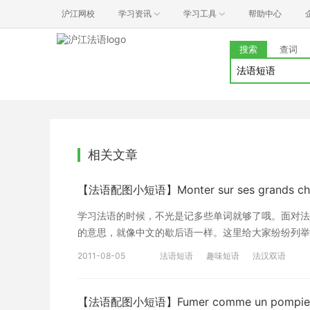
沪江网校
学习资讯
学习工具
帮助中心
搜索
查词
相关文章
【法语配图小短语】Monter sur ses grands ch
学习法语的时候，不光是记多些单词就够了哦。面对法
的意思，就像中文的歇后语一样。这里给大家纷纷列举几个，并作
chevaux : Se mettre en colère rapidement et réagir
2011-08-05
法语短语
趣味短语
法汉双语
[wf=prétention]prétention[/wf] 骑上大马：
【法语配图小短语】Fumer comme un pompie