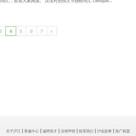
汇，欢迎大家阅读。 汉法对照情人节熱榜词汇 Lexique
se Saint Valentin 情人节快乐! Je suis amoureuse de toi. 我爱上你
你!我欣赏你! Je t’aime a la folie! 我发疯一样的爱你!我为你着迷! Je
你，现在还爱你，将来永远都会爱你! 互致情书和互赠礼物示爱 échanger des
our 意中人 l’élu(e) de son cœur 在浪漫处所约会 se donner rendez-
3
4
5
6
7
»
ux charmes mythiques 浪漫爱情的象征 symbole de l’amour
奔 s’échapper en amoureux 爱情万花筒 prisme de l’amour 两人
x 热情奔放地表示爱情 une déclaration enflammée d’amour 浪漫
lle histoire de cœur 一见钟情纪实 chronologie d’un coup de
人、睿智…… les qualités qu’une jeune fille
atient, drôle, intelligent... 从此两人难分难舍 ne plus jamais
rations d’amour sur mobile 给女友挂电话 téléphoner/donner un
un coup de fil de son bien-aimé 向女方求婚 demander
out cœur 蓝色妖姬 La rose bleue, (dont la couleur rappelle
té des sentiments, la sagesse, l’amour pur et platonique, la
sion contenue, l’élévation de l’âme. 与空气和苍天颜色相同的蓝色象征纯
、灵魂高尚) 在青年旅店住宿 loger à l’auberge de
 (à … heures) 相互产生好感 se plaire 相见恨晚，彼此有说不完的话
关于沪江
|
客服中心
|
诚聘英才
|
法律声明
|
联系我们
|
沪友故事
|
推广联盟
avait attendu cette rencontre toute la vie 有许多共同点 partager