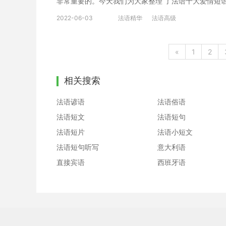
非常重要的。今天我们为大家整理 了法语十大爱情短语词
chinois-français de la Fête des Amoureux Joyeu
2022-06-03
法语精华
法语高级
了。 Je t’aime! 我爱你! Je t’adore! 我喜欢你!我崇拜
t’aimais, t’aime et t’aimerai! 我以前就爱
mots doux et des cadeaux, comme preuve d’am
«
1
2
vous dans un endroit romantique/enchanteur/a
romantique 温馨散步 une balade romantique 情侣双
相关搜索
共度温馨时光的绿洲 oasis de douceur à vivre à deu
之旅 séjour/voyage romantique 动人的爱情故事 une be
法语谚语
法语俗语
foudre 姑娘企盼小伙子拥有的优点: 魁梧、温柔、有爱心、耐心、逗
法语短文
法语短句
recherche chez un garçon: grand, doux, aimant, p
法语短片
法语小短文
pouvoir vivre l’un sans l’autre 发手机短信示爱 décla
coup de fil à sa bien-aimée 接到男友电话 recevoir 
法语短句听写
意大利语
quelqu’une en mariage 诚心诚意地爱某人 aimer qn de t
直接宾语
西班牙语
celle de l’air et la teinte du ciel, symbolise la pure
communion des âmes, l’amour tendre, la pas
情、智慧、无瑕的帕拉图式爱情、心心相印、温柔情爱、激情有度
jeunesse 与他人约会 donner rendez-vous à qn
avoir tant de choses à se raconter, comme si on 