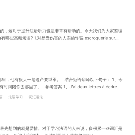
小编给大家整理的法语学习必备的名词短语以为能接触到社会的上
，也可以了解沪江网校精品进阶课程，量身定制高效实用的个性化
小编给大家分享的法语语法知识，希望可以给大家学习带来帮助。
卡。
江网校精品课程，量身定制高效实用的个性化学习方案，专属督导
的，这对于提升法语听力也是非常有帮助的。今天我们为大家整理
频短语? 1.对易受伤害的人实施诈骗 escroquerie sur
制 mettre en place un mécanisme taillé sur mesure
腾讯) les patrons des BAT (Baidu, Alibaba, Tencent
ériter. 从已故父亲那里，他有很大一笔遗产要继承。 结合短语翻译以下句子： 1、今
里了。 参考答案 1、J'ai deux lettres à écrire
aire; je n'ai pas le temps de vous y accompagner. 点击查看更多法
语
法语学习
词汇语法
最先想到的就是爱情。对于学习法语的人来说，多积累一些词汇是