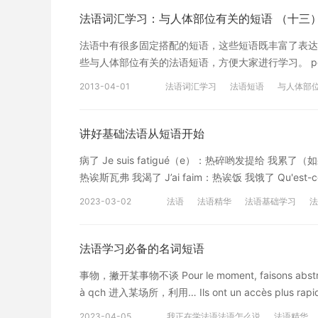
donner alors que au chat se substituait aux chiens
法语词汇学习：与人体部位有关的短语 （十三
servir d'exemple pour un transfert [wf]analogue[/wf
法语中有很多固定搭配的短语，这些短语既丰富了表达
«confidences». Mettre quelque chose dans l'oreille
些与人体部位有关的法语短语，方便大家进行学习。 pouce l'on
«oublier». Mais ce chat qui garde les secrets est 
抗，认输 manger un [wf]morceau[/wf] sur le pouce
cat (j'ai mangé la langue du chat) se dit dans le G
2013-04-01
法语词汇学习
法语短语
与人体部
所事事 se mordre les pouces 后悔不已 donner
langue au chat pourrait donc être à la fois « aband
confier au chat, animal plein de [wf]conna
讲好基础法语从短语开始
短语“把他的部分让给猫”也是类似的传递。尤其，猫让人
Petite Fadette》中），意思是“忘记” 。但这个守护秘
病了 Je suis fatigué（e）：热碎哟发提给 我累了
猫的舌头）意思是“我不能控制我的舌头”（罗兰）。“把
热诶斯瓦弗 我渴了 J’ai faim：热诶饭 我饿了 Qu'est-ce 
它委托给猫，这个充满知识的动物” 。[/cn] （翻
idée：热呐噢酷淤泥得 我不知道 Tu m'attires：吐妈
2023-03-02
法语
法语精华
法语基础学习
法
魅力（如果你是对姑娘说这话，请务必把末尾的“特”发
法语名称的标签。在卡片上写下法语名词，在卡片的另
或英式发音，想靠自己回忆法语的发音，那法语是一门
法语学习必备的名词短语
最美丽和最浪漫的语就把读法那一面翻过去。这里有一些例子： l
事物，撇开某事物不谈 Pour le moment, faisons abstr
porte：伯赫特 门 la chaise：晒兹 椅子 l'ordinateu
à qch 进入某场所，利用… Ils ont un accès plus rapi
télévision：特雷维兹勇 电视机 le réfrigérateur
触某人 Elle croyait avoir acc ès aux plus hautes
cuisinière：硅伊兹聂赫 炉灶 以上就是本文
2023-04-05
我正在学法语法语怎么说
法语精华