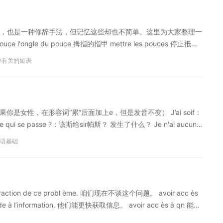
 ? L'expression régionale «abandonner sa part aux chats» peut
）
]. Surtout, le chat est évoqué à [wf]propos[/wf] de
，也是一种修辞手法，但记忆这些却也不简单。这里为大家整理一
 du chat (George Sand, dans La Petite Fadette), c'est
gle du pouce 拇指的指甲 mettre les pouces 停止抵
aussi considéré comme un [wf]bavard[/wf]. Ai manjat lago de
 站立着匆忙用餐 tourner ses pouces / se tourner les pouces 无
ard pour «je ne peux pas tenir ma langue» (Rolland). Donner sa
位有关的短语
 le coup de pouce 做最后一道工序，结束；<转>悄悄地改变
onner l'usage de la parole parce que devenue inutile» et «le
issance[/wf]».[/fr][cn]为什么jeter变成了donner，而给猫代替了给狗？地方
回想起“秘密”。把一些东西放在猫的耳朵里（乔治桑, 在《La
密的猫也是被认为是一个多嘴的。Ai manjat lago de cat（我吃了
（如果你是女性，在形容词“累”后面加上e，但是发音不变） J’ai soif：
舌头给猫”因此同时也可以是“放弃话语的使用因为没有用了”和“把
qui se passe ?：该斯给sir帕斯？ 发生了什么？ Je n'ai aucune
译内容为沪江法语原创，转载请注明沪江法语。）
提赫" 我被你所吸引 Tu es attirant（e）：吐埃扎提航（特） 你很有
语基础
出来。如果是对男孩，则不要发这个音） 5.给屋子里的东西贴上
外一面写下读法，把卡片贴在对应的物体上。如果你不想依赖中式
浪漫的语言，是属于欧洲印欧语系罗曼语族的一门语言。是世界上
'étagère：雷达热赫 架子 la fenêtre：富耐特赫 窗户 la
action de ce probl ème. 咱们现在不谈这个问题。 avoir acc ès
r：洛赫弟那德赫 电脑 la chaîne hi fi：晒呢-嘿-飞 组合音响 la
de à l’information. 他们能更快获取信息。 avoir acc ès à qn 能接
：嘿弗嘿热哈德赫 冰箱 le congélateur：宫热拉德赫 冷冻冰箱 la
 comme aux plus basses sphères de la soci été. 她曾法语，在学习
全部内容，在法国，法语通常说的很快，只要多听，习惯以后就能听懂和理