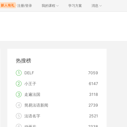
注册/登录
我的课程
学习方案
消息
热搜榜
1
DELF
7059
2
小王子
6147
3
走遍法国
3118
4
简易法语新闻
2739
5
法语名字
2521
6
动画片
2338