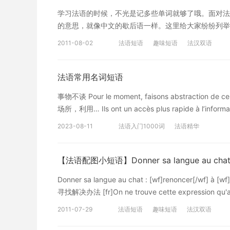
学习法语的时候，不光是记多些单词就够了哦。面对法
的意思，就像中文的歇后语一样。这里给大家纷纷列举几个，并
[wf]pompier[/wf] ou fumer comme un [wf]sa
2011-08-02
法语短语
趣味短语
法汉双语
像一个工兵一样：抽烟抽很多[/cn] [fr]Il s'agit d'une [wf]mét
[wf]incendie[/wf]s - et non pas d'une [wf]constat
une [wf]locomotive[/wf].[/fr][cn
法语常用名词短语
法。我们同样说：抽烟抽得跟个火车头一样。 [/cn
事物不谈 Pour le moment, faisons abstraction 
语千千万万的短语，即便短语里每个词都认识，也不一
场所，利用… Ils ont un accès plus rapide à l’in
起火灾呢，随时随地都能救火。所以，抽烟抽得毫不畏
croyait avoir acc ès aux plus hautes comme a
都是很生动，也很好记。这样的积累会很轻松哦！ （
2023-08-11
法语入门1000词
法语精华
面整理的法语以为能接触到社会的上层和低层。去看看
趣，想要深入学习，可以了解沪江网校精品课程，量身
专属课程 以上是为大家介绍的法语常用名词短语，希
【法语配图小短语】Donner sa langue au cha
沪江网查询。
Donner sa langue au chat : [wf]renoncer[/wf] 
寻找解决办法 [fr]On ne trouve cette expression qu'au X
de Sévigné. Cette expression est à rapprocher de n'
2011-07-29
法语短语
趣味短语
法汉双语
aussi Madame de Sévigné.[/fr][cn
中。这个短语接近“扔给狗都不要吃”之意，“毫无价值”，德塞维涅夫人也用