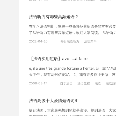
的过程中一定要养成多积累和多掌握的好习惯。下面是
解句子，多交流也能说得很快。 如果你喜欢学习法语
层和低层。去看看：法语感叹形容词的用法 以上就是
学习方案，专属督导全程伴学，还有扫一扫领200畅学
如果您对法语学习感兴趣，想要深入学习，可以了解沪
法语听力有哪些高频短语？
全程伴学。扫一扫领200畅学卡
在学习法语初期，掌握一些高频场景短语是非常有必要
了法语听力有哪些高频短语，欢迎大家阅读。 法语听力有哪些高
personne vulnérable 2.设置一种为高科技创新企业量身定制的机
2022-04-20
每日法语听力
法语精华
pour ses pépites high-tech 3.BAT 老板(百度、阿里巴巴、
【法语实用短语】avoir…à faire
é, il a une très grande fortune à h
天下午，我有两封信要写。 2、我有许多作业要做，没有时间陪你去那
cet aprèd-midi. 2、J'ai beaucoup de devoirs à f
2006-08-17
自学法语
法语教程
法语
法语短
语 免费法语学习资料中心
法语高级十大爱情短语词汇
提到法国，大家最先想到的就是浪漫。提到法语，大家