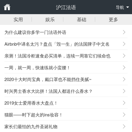
沪江法语
导航
实用
娱乐
基础
更多
为什么建议你多学一门法语外语
Airbnb中译名太污？盘点「毁一生」的法国牌子中文名
亲测！法国冷柜速食必买清单，连续一周靠它们续命也
「可」！
一周，就一周，快速练就小蛮腰！
2020十大时尚宝典，戴口罩也不能挡住美腻~
时兴男士香水大比拼！法国人都送什么香水？
2019女士爱用香水大盘点！
猫眼——时下超火的ins妆容！
家长们最怕的九件圣诞礼物