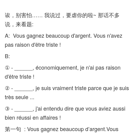
诶，别害怕…… 我说过，要虐你的啦~ 那话不多
说，来看题:
A: Vous gagnez beaucoup d'argent. Vous n'avez
pas raison d'être triste !
B:
① - ______, économiquement, je n'ai pas raison
d'être triste !
② - ______, je suis vraiment triste parce que je suis
très seule ...
③ - ______, j'ai entendu dire que vous aviez aussi
bien réussi en affaires !
第一句 : Vous gagnez beaucoup d’argent.Vous