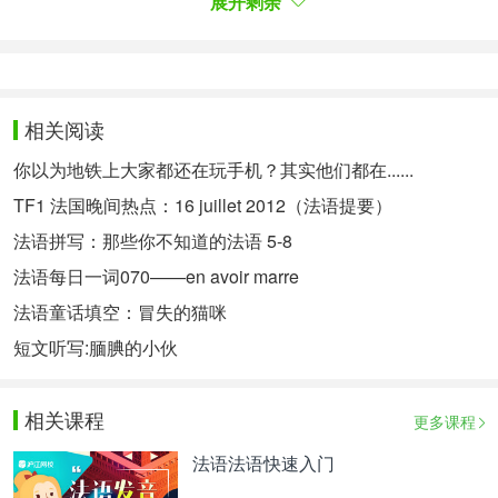
展开剩余
所以Au fait一词 让说话人在选择话题方面占据了主
动权，这也是法国人常用的谈话技巧。
相关阅读
你以为地铁上大家都还在玩手机？其实他们都在......
好了，对于这三个词，希望你不止被虐得酸爽，更能
TF1 法国晚间热点：16 juillet 2012（法语提要）
豁然开朗！Voilà, donc c'est fini pour aujourd'hui. 今
天的内容就到这啦，喜欢法语的同学可以经常关注沪
法语拼写：那些你不知道的法语 5-8
江法语的微信和微博，à la prochaine !
法语每日一词070——en avoir marre
法语童话填空：冒失的猫咪
短文听写:腼腆的小伙
最后，欢迎大家加入沪江Lina老师法语群，与小伙伴
一起学习哦！群号：255021262。
相关课程
更多课程
法语法语快速入门
Lina老师的其他文章：