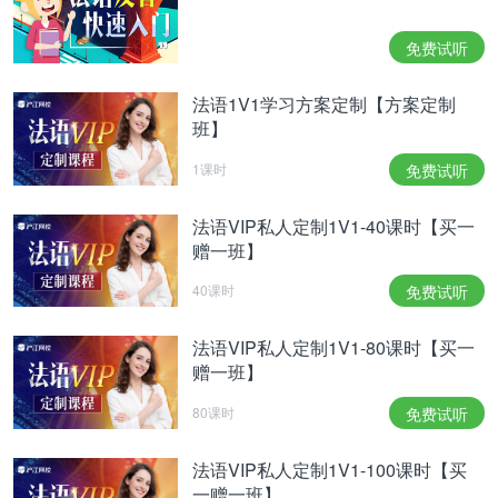
法语词truc：一个词测出你的真实法语水平！>>
免费试听
法语词toujours：这个词你真的会用>>
法语1V1学习方案定制【方案定制
本内容为沪江法语原创，转载请注明出处。
班】
相关热点：
法语入门
沪江网校法语师资介绍
法语培训中
1课时
免费试听
心
法语VIP私人定制1V1-40课时【买一
赠一班】
40课时
免费试听
法语VIP私人定制1V1-80课时【买一
赠一班】
80课时
免费试听
法语VIP私人定制1V1-100课时【买
一赠一班】