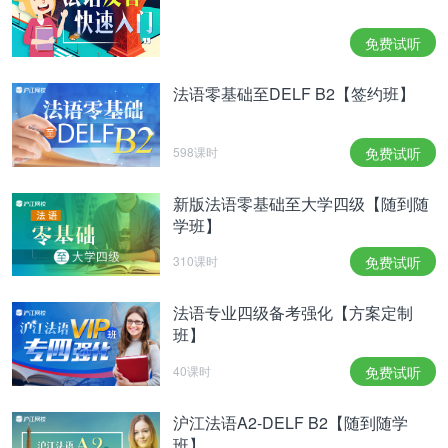
句。句子的主干里有时并没有谓语！为森摸？怎么能
没有谓语？！！因为谓语动词化成了名词的模样
免费试听
inaugurer → inauguration。
法语零基础至DELF B2【签约班】
经过以上的小训练，最后让大家自己小试牛刀一下！
来看2016年的专四阅读选句：
598课时
免费试听
Sur le boulevard du Palais s'ouvre la cour du Mai,
fermée par une belle grille du XVIIIe siècle et
新版法语零基础至大学四级【随到随
学班】
dominée au fond par une façade monumentale de
l'époque de Louis XVI. Dans le bâtiment de droite
310课时
免费试听
se trouve l'immense salle des Pas-Perdus, centre
de la vie judiciaire, qui a remplacé l'ancienne
法语专业四级备考强化【方案定制
Grande Salle.
班】
你能找到它的主干吗？相信已经很简单了吧~
40课时
免费试听
除了多练多写之外，同学们还可以来参加沪江法语专
沪江法语A2-DELF B2【随到随学
四的集训！
班】