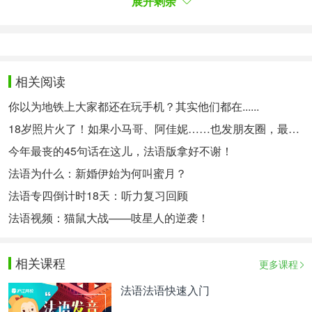
展开剩余
当然该句还有一个问题是“ de l'Enseignement
supérieur et de la Recherche ”怎么判断跟前还是跟
后？看结构！de l'… et de la 跟前面的de l'Education
nationale 结构是一致的，它们是一个整体。
相关阅读
（三）
你以为地铁上大家都还在玩手机？其实他们都在......
Le 11 novembre 2014 : inauguration du Mémorial
18岁照片火了！如果小马哥、阿佳妮……也发朋友圈，最后一位差点认不出来
international de Notre-Dame-de-Lorette, où les
今年最丧的45句话在这儿，法语版拿好不谢！
noms des 600 000 hommes tombés sur les champs
de bataille du Nord/Pas de Calais seront inscrits par
法语为什么：新婚伊始为何叫蜜月？
ordre alphabétique, sans distinction de nationalité,
法语专四倒计时18天：听力复习回顾
afin de rendre hommage à tous les combattants de
法语视频：猫鼠大战——吱星人的逆袭！
la Première Guerre mondiale.
（选自2014专四阅
读）
相关课程
更多课程
该句句子中能找出的谓语动词是“seront inscrit”，相
应的主语也很容易找到对吗？不过要注意它们都是由
法语法语快速入门
où 这个关系代词引导的，因此我们说这是一句从