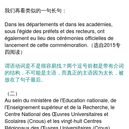
我们再看类似的一句长句：
Dans les départements et dans les académies,
sous l'égide des préfets et des recteurs, ont
également eu lieu des cérémonies officielles de
lancement de cette commémoration.
（选自2015专
四阅读）
谓语动词是不是很容易找？两个逗号前都是带有介词
的结构，不可能是主语，而真正的主语因为太长，被
放在了句子最后。
（二）
Au sein du ministère de l'Education nationale, de
l'Enseignement supérieur et de la Recherche, le
Centre National des Œuvres Universitaires et
Scolaires (Cnous) et les vingt-huit Centres
Régionaux des Œuvres Universitaires (Crous)