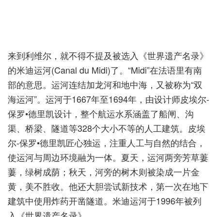
来到利维尔，就不得不提及被选入《世界遗产名录》
的米迪运河(Canal du Midi)了。“Midi”在法语里有南
部的意思。运河连结加龙河和地中海，又被称为“双
海运河”。运河于1667年至1694年，由设计师皮埃尔-
保罗•德里凯设计，整个航运水系涵盖了船闸、沟
渠、桥梁、隧道等328个大小不等的人工建筑。皮埃
尔-保罗•德里凯匠心独运，注重人工与自然的结合，
使运河与周边环境融为一体。夏天，运河两旁芳草萋
萋，绿树成荫；秋天，河旁的树木则被染成一片金
黄，美不胜收。他还大胆尝试新技术，第一次在地下
建筑中使用炸药开凿隧道。米迪运河于1996年被列
入《世界遗产名录》。