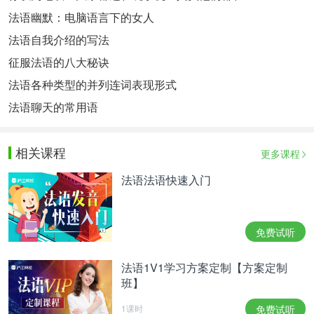
法语幽默：电脑语言下的女人
法语自我介绍的写法
征服法语的八大秘诀
法语各种类型的并列连词表现形式
法语聊天的常用语
相关课程
更多课程
法语法语快速入门
免费试听
法语1V1学习方案定制【方案定制
班】
1课时
免费试听