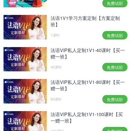
pour corriger les mécanismes qui ne fonctionnent
免费试听
pas bien, comme ceux qui encouragent la
multiplication des contrats courts. La question de la
法语1V1学习方案定制【方案定制
dégressivité des allocations chômage a été posée
班】
par le député [LREM] Aurélien Taché. Nous
1课时
免费试听
pouvons en discuter, nous n'aurons ni tabous ni
présupposés. Je suis déterminé à avoir avec les
法语VIP私人定制1V1-40课时【买一
partenaires sociaux une discussion sur la meilleure
赠一班】
façon d'établir un système financièrement équilibré
qui garantisse la justice ¬sociale et favorise le
40课时
免费试听
retour à l'emploi. Partout où il y a des mécanismes
qui n'incitent pas à retrouver rapidement un emploi,
法语VIP私人定制1V1-80课时【买一
il faudra agir. Je dis bien partout.
赠一班】
我将会从周三开始（和Muriel Pénicaud与Agnès
80课时
免费试听
Buzyn）接待一些社会的合作伙伴。探讨的话题就是
总统在七月告诉他们的事情——是需要实现两个方面
法语VIP私人定制1V1-100课时【买
的重大进展：职场健康和失业保险。当前正值就业慢
一赠一班】
慢好转之际，我们就想趁这一时机来纠正运转不畅的
一些机制，例如鼓励增加短期合同的一些机制。“共
100课时