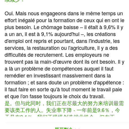
Oui. Mais nous engageons dans le même temps un
effort inégalé pour la formation de ceux qui en ont le
plus besoin. Le chômage baisse – il était à 9,6% il y
a un an, il est à 9,1% aujourd'hui –, les créations
d'emploi ont repris et pourtant, dans l'industrie, les
services, la restauration ou l'agriculture, il y a des
difficultés de recrutement. Les employeurs ne
trouvent pas la main-d'œuvre dont ils ont besoin. Il y
a là un problème de compétences auquel il faut
remédier en investissant massivement dans la
formation ; et sans doute un problème d'appétence :
il faut faire en sorte qu'à tout moment le travail paie
et que l'on fasse toujours le choix du travail.
是。但与此同时，我们正在尽最大的努力来培训最需
要该类工作的人。失业率下降 - 一年前是9.6％，今
天是在9.1％ - 我们正慢慢创造就业机会，但在工
业，服务业，餐饮业或农业，仍然存在招聘困难。雇