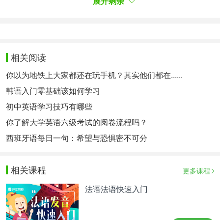
展开剩余
主找不到他们需要的劳动力。需要通过大量投资培训
来解决技能问题 ; 也有可能是兴趣问题：我们必须确
保在任何时候工作都有回报，并且我们总是愿意选择
工作。
相关阅读
Pour stimuler cette "appétence" au travail, faut-il
你以为地铁上大家都还在玩手机？其实他们都在......
réduire l'indemnisation du chômage?
韩语入门零基础该如何学习
为了刺激人们工作的“意愿”，失业救济金应该减少
初中英语学习技巧有哪些
吗？
你了解大学英语六级考试的阅卷流程吗？
Je recevrai à partir de mercredi [avec Muriel
西班牙语每日一句：希望与恐惧密不可分
Pénicaud et Agnès Buzyn] les partenaires sociaux.
Ce qui est à l'ordre du jour – comme le président de
la République le leur a dit en juillet –, c'est la
相关课程
更多课程
nécessité de parvenir à des avancées majeures
法语法语快速入门
dans deux domaines : la santé au travail et
l'assurance chômage. Nous voulons profiter de la
situation actuelle, où l'emploi est en train de repartir,