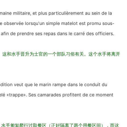
ine militaire, et plus particulièrement au sein de la
ume observée lorsqu'un simple matelot est promu sous-
ge afin de prendre ses repas dans le carré des officiers.
。这和水手晋升为士官的一个部队习俗有关。这个水手将离开
adition veut que le marin rampe dans le conduit du
pelé «trappe». Ses camarades profitent de ce moment
，水手匍匐爬行过取餐区（正好隔离了两个用餐区间），而这