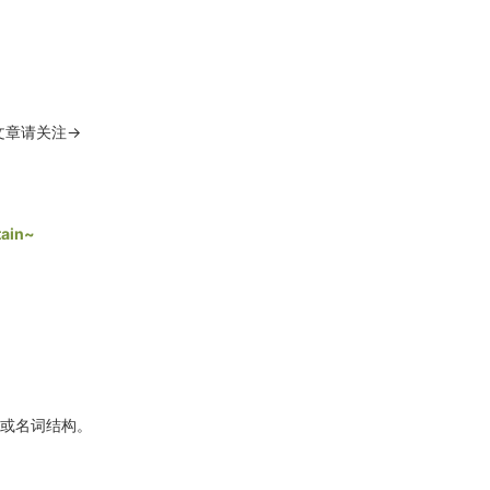
文章请关注→
in~
词或名词结构。