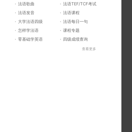
法语歌曲
法语TEF/TCF考试
法语发音
法语课程
大学法语四级
法语每日一句
怎样学法语
课程专题
零基础学英语
四级成绩查询
六级成绩查询
四六级成绩查询
查看更多
法国留学
法国签证
法国旅游
法语发音
法语电影推荐
简明法语教程
好听的法语歌
法语入门
法语知识