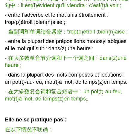
句中：il est(t)évident qu’il viendra ; c’est(t)à voir ;
- entre l’adverbe et le mot unis étroitement :
trop(p)étroit ;bien(n)aise ;
- 当副词和单词结合紧密：trop(p)étroit ;bien(n)aise ;
- entre la plupart des prépositions monosyllabiques
et le mot qui suit : dans(z)une heure ;
- 在大多数单音节介词和下一个词之间：dans(z)une
heure ;
- dans la plupart des mots composés et locutions :
un pot(t)-au-feu, mot(t)à mot, de temps(z)en temps.
- 在大多数复合词和复合短语中：un pot(t)-au-feu,
mot(t)à mot, de temps(z)en temps。
Elle ne se pratique pas :
在以下情况不联诵：