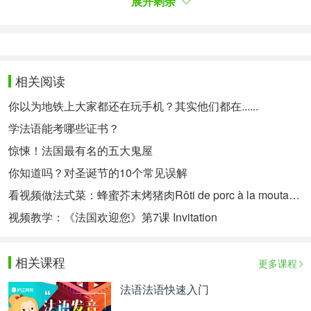
展开剩余
- 在直陈式现在时和虚拟式现在时的第二人称单数的
末尾es之后：tu portes un habit vert（你穿着一件绿
色外套） ; Il faut que tu lui écrives un poème（你必
须给他写一首诗）。相反，我们在朗读诗句时必须联
相关阅读
诵。
你以为地铁上大家都还在玩手机？其实他们都在......
- après les mots terminés en -rt en -rs, sauf s’ils
sont suivis de il, elle, on ou s’il s’agit du t de
学法语能考哪些证书？
l’adverbe fort ou du s de toujours : de part en part,
惊悚！法国最有名的五大鬼屋
tu pars à huit heures (mais :quand dort-(t)on ?
你知道吗？对圣诞节的10个常见误解
quand sort-(t)elle ?) ;
看视频做法式菜：蜂蜜芥末烤猪肉Rôti de porc à la moutarde et miel
- 在-rt和-rs结尾的单词之后，除非他们跟着il/elle/on
或者如果它是副词fort的t以及toujours的s：de part
视频教学：《法国欢迎您》第7课 Invitation
en part（从一边到另一边）, tu pars à huit
heures（你八点离开） （但是：quand dort-(t)on ?
相关课程
更多课程
quand sort-(t)elle ?)（我们什么时候睡觉？/她什么时
候出去？）
法语法语快速入门
- devant un, oui, onze et les mots étrangers