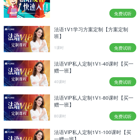
commençant par y : des oui ;
免费试听
- 在un, oui, onze和以y开头的外来词前：des oui;
- devant les noms de lettres de l’alphabet : des i,
法语1V1学习方案定制【方案定制
des a.
班】
- 在字母表的字母名称前面：des i，des a。
1课时
免费试听
法语VIP私人定制1V1-40课时【买一
Dans le reste des cas, on peut choisir de faire ou
赠一班】
non la liaison mais celle-ci est plutôt la marque d’un
langage soutenu.
40课时
免费试听
On distingue par ailleurs deux types de fautes de
法语VIP私人定制1V1-80课时【买一
liaison :
赠一班】
在其他情况下，我们可以选择是否要联诵，但是联诵
80课时
免费试听
也是高雅语言的标志。
此外，我们要指出两种错误的联诵类型：
法语VIP私人定制1V1-100课时【买
一赠一班】
- le cuir qui consiste à faire une liaison en t à la