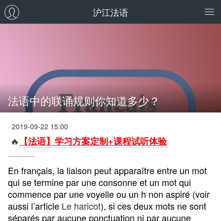
沪江法语
法语中的联诵规则你知道多少？
2019-09-22 15:00
🔥
【法语】学习方案定制+课程试听体验
En français, la liaison peut apparaître entre un mot
qui se termine par une consonne et un mot qui
commence par une voyelle ou un h non aspiré (voir
aussi l’article
Le haricot
), si ces deux mots ne sont
séparés par aucune ponctuation ni par aucune