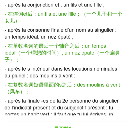
- après la conjonction et : un fils et une fille ;
- 在连词et后：un fils et une fille；（一个儿子和一个
女儿）
- après la consonne finale d’un nom au singulier :
un temps idéal, un nez épaté ;
- 在单数名词的最后一个辅音之后：un temps
idéal（一个理想的时间）, un nez épaté（一个扁鼻
子）；
- après le s intérieur dans les locutions nominales
au pluriel : des moulins à vent ;
- 在复数名词短语里面的s之后：des moulins à vent
（风车）；
- après la finale -es de la 2e personne du singulier
de l’indicatif présent et du subjonctif présent : tu
portes un habit vert ; Il faut que tu lui écrives un
poème. On fera en revanche la liaison lors de la
lecture de vers ;