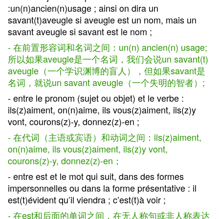
:un(n)ancien(n)usage ; ainsi on dira un
savant(t)aveugle si aveugle est un nom, mais un
savant aveugle si savant est le nom ;
- 在前置形容词和名词之间：un(n) ancien(n) usage;
所以如果aveugle是一个名词，我们会说un savant(t)
aveugle（一个学识渊博的盲人），但如果savant是
名词，就说un savant aveugle（一个失明的智者）;
- entre le pronom (sujet ou objet) et le verbe :
ils(z)aiment, on(n)aime, ils vous(z)aiment, ils(z)y
vont, courons(z)-y, donnez(z)-en ;
- 在代词（主语或宾语）和动词之间：ils(z)aiment,
on(n)aime, ils vous(z)aiment, ils(z)y vont,
courons(z)-y, donnez(z)-en；
- entre est et le mot qui suit, dans des formes
impersonnelles ou dans la forme présentative : il
est(t)évident qu’il viendra ; c’est(t)à voir ;
- 在est和后面的单词之间，在无人称句或非人称表达