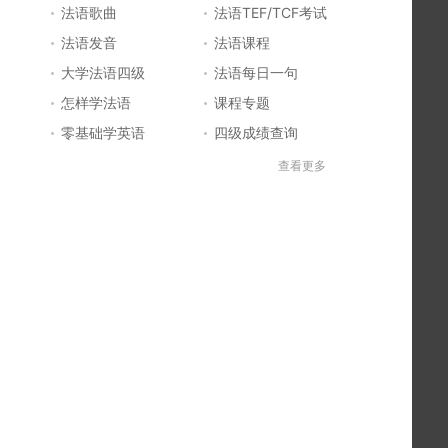
法语歌曲
法语TEF/TCF考试
法语发音
法语课程
大学法语四级
法语每日一句
怎样学法语
课程专题
零基础学英语
四级成绩查询
六级成绩查询
四六级成绩查询
查看更多
法国留学
法国签证
法国旅游
法语发音
法语电影推荐
简明法语教程
好听的法语歌
法语入门
法语知识