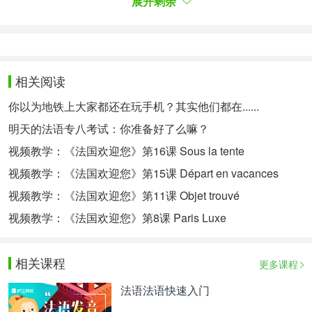
展开剩余
期相对应的星座。例如，如果您出生于3月21日至4
月19日（含）之间，那么您就是白羊座。
Sym
Signe
Éléme
Date de naissance
bol
astrologique
nt
相关阅读
出生日期
标志
星座
元素
你以为地铁上大家都还在玩手机？其实他们都在......
Bélier
Du 21 mars au 19 avril
Feu
明天的法语专八考试：你准备好了么嘛？
♈
白羊座
3.21-4.19
火
视频教学：《法国欢迎您》第16课 Sous la tente
Taureau
Du 20 avril au 20 mai
Terre
视频教学：《法国欢迎您》第15课 Départ en vacances
♉
金牛座
4.20-5.20
土
视频教学：《法国欢迎您》第11课 Objet trouvé
视频教学：《法国欢迎您》第8课 Paris Luxe
Gémeaux
Du 21 mai au 20 juin
Air
♊
双子座
5.21-6.20
风
相关课程
更多课程
Cancer
Du 21 juin au 22 juillet
Eau
♋
法语法语快速入门
巨蟹座
6.21-7.22
水