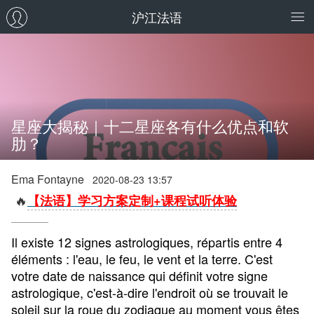
沪江法语
星座大揭秘｜十二星座各有什么优点和软
肋？
Ema Fontayne
2020-08-23 13:57
🔥
【法语】学习方案定制+课程试听体验
Il existe 12 signes astrologiques, répartis entre 4
éléments : l'eau, le feu, le vent et la terre. C'est
votre date de naissance qui définit votre signe
astrologique, c'est-à-dire l'endroit où se trouvait le
soleil sur la roue du zodiaque au moment vous êtes