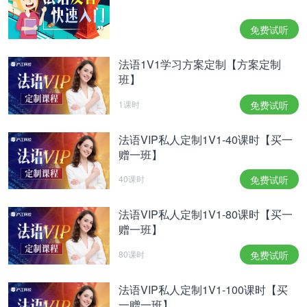
Lion
Du 23 juillet au 23 août
Feu
♌
免费试听
狮子座
7.23-8.23
火
Du 24 août au 22
法语1V1学习方案定制【方案定制
Vierge
Terre
♍
septembre
班】
处女座
土
8.24-9.22
1课时
免费试听
Du 23 septembre au 22
Balance
Air
法语VIP私人定制1V1-40课时【买一
♎
octobre
赠一班】
天秤座
风
9.23-10.22
40课时
免费试听
Du 23 octobre au 21
Scorpion
Eau
♏
novembre
法语VIP私人定制1V1-80课时【买一
天蝎座
水
10.23-11.21
赠一班】
80课时
免费试听
Du 22 novembre au 21
Sagittaire
Feu
♐
décembre
射手座
火
法语VIP私人定制1V1-100课时【买
11.22-12.21
一赠一班】