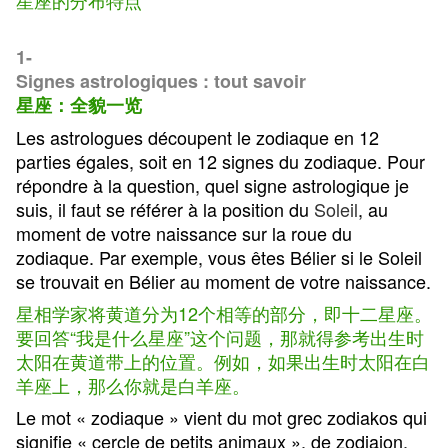
星座的分布特点
1-
Signes astrologiques : tout savoir
星座：全貌一览
Les astrologues découpent le zodiaque en 12
parties égales, soit en 12 signes du zodiaque. Pour
répondre à la question, quel signe astrologique je
suis, il faut se référer à la position du
Soleil
, au
moment de votre naissance sur la roue du
zodiaque. Par exemple, vous êtes Bélier si le Soleil
se trouvait en Bélier au moment de votre naissance.
星相学家将黄道分为12个相等的部分，即十二星座。
要回答“我是什么星座”这个问题，那就得参考出生时
太阳在黄道带上的位置。例如，如果出生时太阳在白
羊座上，那么你就是白羊座。
Le mot « zodiaque » vient du mot grec zodiakos qui
signifie « cercle de petits animaux », de zodiaion,