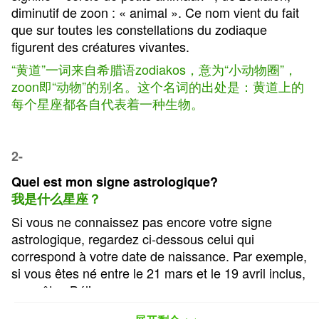
diminutif de zoon : « animal ». Ce nom vient du fait
que sur toutes les constellations du zodiaque
figurent des créatures vivantes.
“黄道”一词来自希腊语zodiakos，意为“小动物圈”，
zoon即“动物”的别名。这个名词的出处是：黄道上的
每个星座都各自代表着一种生物。
2-
Quel est mon signe astrologique?
我是什么星座？
Si vous ne connaissez pas encore votre signe
astrologique, regardez ci-dessous celui qui
correspond à votre date de naissance. Par exemple,
si vous êtes né entre le 21 mars et le 19 avril inclus,
vous êtes Bélier.
如果您还不知道您的星座，请参阅下面与您的出生日