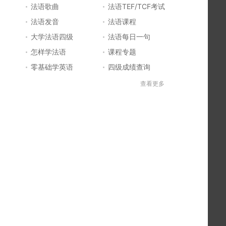
法语歌曲
法语TEF/TCF考试
法语发音
法语课程
大学法语四级
法语每日一句
怎样学法语
课程专题
零基础学英语
四级成绩查询
六级成绩查询
四六级成绩查询
查看更多
法国留学
法国签证
法国旅游
法语发音
法语电影推荐
简明法语教程
好听的法语歌
法语入门
法语知识