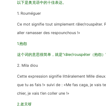
以下是奥克语中的十佳表达。
1. Rouméguer
Ce mot signifie tout simplement râler/rouspéter.
aller ramasser des respounchous !»
1.抱怨
这个词的意思很简单，就是“râler/rouspéter
2. Mila diou
Cette expression signifie littéralement Mille dieu
que tu as fais !» suivi de : «Me fas caga, je vais 
chier, je vais t’en coller une !»
2.老天呀