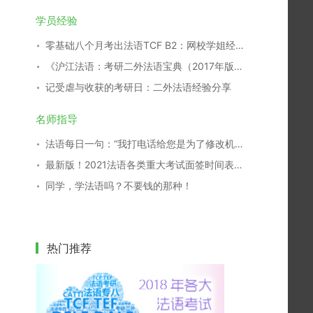
学员经验
零基础八个月考出法语TCF B2：网校学姐经验分享
《沪江法语：考研二外法语宝典（2017年版）》开放下载！
记受虐与收获的考研日：二外法语经验分享
名师指导
法语每日一句：“我打电话给您是为了修改机票日期”法语怎么说？
最新版！2021法语各类重大考试面签时间表，一键收藏！
同学，学法语吗？不要钱的那种！
热门推荐