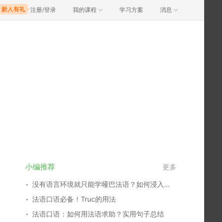
注册/登录
我的课程
学习方案
消息
小编推荐
更多
没有语言环境就只能学哑巴法语？如何浸入式学语言！
法语口语必备！Truc的用法
法语口语：如何用法语求助？实用句子总结