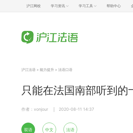
沪江网校
学习资讯
学习工具
帮助中心
沪江法语
>
能力提升
>
法语口语
只能在法国南部听到的
作者：vonjour
2020-08-11 14:37
双语
中文
法语