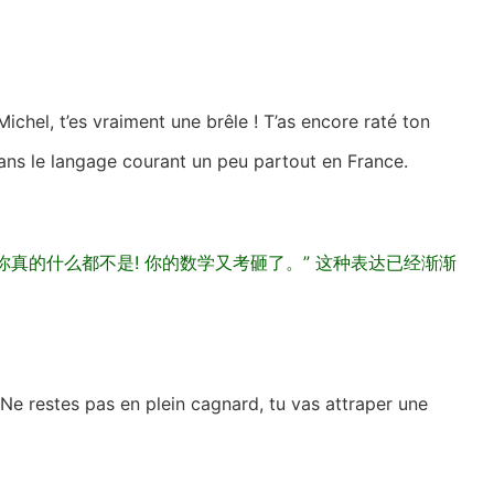
ichel, t’es vraiment une brêle ! T’as encore raté ton
ans le langage courant un peu partout en France.
你真的什么都不是! 你的数学又考砸了。” 这种表达已经渐渐
Ne restes pas en plein cagnard, tu vas attraper une