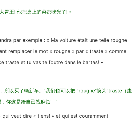
胃王! 他把桌上的菜都吃光了! »
dra par exemple : « Ma voiture était une telle rougne
ment remplacer le mot « rougne » par « traste » comme
ce traste et tu vas te foutre dans le bartas! »
了辆新车。”我们也可以把 “rougne”换为“traste（废
展，你这是给自己找麻烦！”
» qui veut dire « tiens! » et qui est couramment