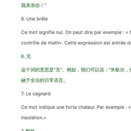
我亲亲你！”
6. Une brêle
Ce mot signifie nul. On peut dire par exemple : « M
contrôle de math». Cette expression est entrée d
6. 无
这个词的意思是“无”。例如，我们可以说：“米歇尔，
融于全法的日常语言。
7. Le cagnard
Ce mot indique une forte chaleur. Par exemple : «
insolation.»