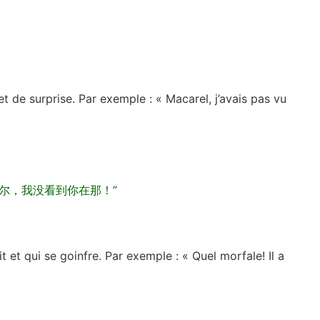
。
t de surprise. Par exemple : « Macarel, j’avais pas vu
尔，我没看到你在那！”
et qui se goinfre. Par exemple : « Quel morfale! Il a