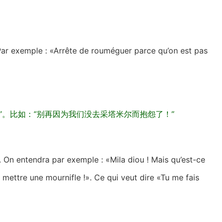
 Par exemple : «Arrête de rouméguer parce qu’on est pas
（抱怨）”。比如：“别再因为我们没去采塔米尔而抱怨了！”
x. On entendra par exemple : «Mila diou ! Mais qu’est-ce
te mettre une mournifle !». Ce qui veut dire «Tu me fais