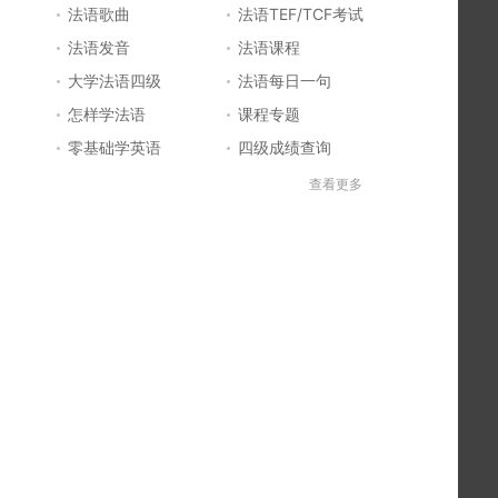
法语歌曲
法语TEF/TCF考试
法语发音
法语课程
大学法语四级
法语每日一句
怎样学法语
课程专题
零基础学英语
四级成绩查询
六级成绩查询
四六级成绩查询
查看更多
法国留学
法国签证
法国旅游
法语发音
法语电影推荐
简明法语教程
好听的法语歌
法语入门
法语知识