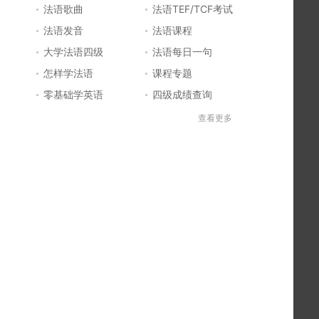
法语歌曲
法语TEF/TCF考试
法语发音
法语课程
大学法语四级
法语每日一句
怎样学法语
课程专题
零基础学英语
四级成绩查询
六级成绩查询
四六级成绩查询
查看更多
法国留学
法国签证
法国旅游
法语发音
法语电影推荐
简明法语教程
好听的法语歌
法语入门
法语知识