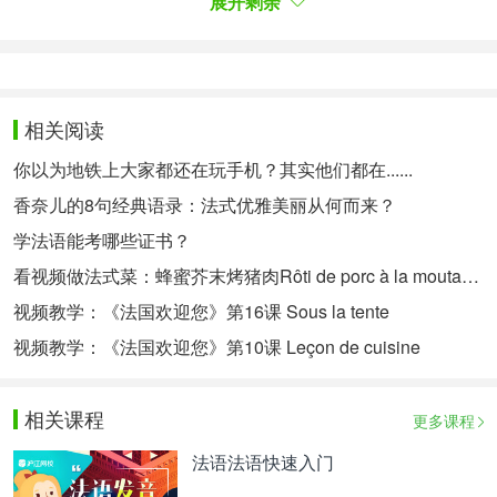
展开剩余
② 避免方言的影响。比如 n ; l 不分等。
语音学习中建议采用的方法：
① 最好有老师带一下，便于纠音，当然前提是找个
相关阅读
好老师。
你以为地铁上大家都还在玩手机？其实他们都在......
② 可以看几部法语电影、听听法语歌曲、法语广
香奈儿的8句经典语录：法式优雅美丽从何而来？
播，不懂没有关系，关键是营造一种氛围，让你潜意
学法语能考哪些证书？
识里对法语语音、语调有“感觉”，不至于语音发的太
看视频做法式菜：蜂蜜芥末烤猪肉Rôti de porc à la moutarde et miel
离谱。
视频教学：《法国欢迎您》第16课 Sous la tente
以上就是为大家整理的小孩怎么学法语的相关内容，
视频教学：《法国欢迎您》第10课 Leçon de cuisine
希望能够对大家有所帮助。掌握了学习法语的方法，
可按照方法来进行学习，不过，最好是有大人在旁监
相关课程
更多课程
督，协助孩子学习。
法语法语快速入门