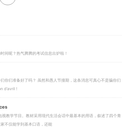
的时间呢？热气腾腾的考试信息出炉啦！
们你们准备好了吗？ 虽然和愚人节撞期，这条消息可真心不是骗你们
avril！
ces
语电视教学节目。教材采用现代生活会话中最基本的用语，叙述了四个青
大家不仅能学到基本口语，还能