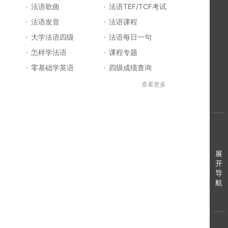
法语歌曲
法语TEF/TCF考试
法语发音
法语课程
大学法语四级
法语每日一句
怎样学法语
课程专题
零基础学英语
四级成绩查询
六级成绩查询
四六级成绩查询
查看更多
法国留学
法国签证
法国旅游
法语发音
法语电影推荐
简明法语教程
好听的法语歌
法语入门
展
法语知识
开
导
航