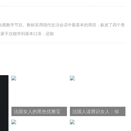
语电视教学节目。教材采用现代生活会话中最基本的用语，叙述了四个青
大家不仅能学到基本口语，还能
法国女人的黑色优雅宝
法国人读唇识女人：你
典：12个黑色秘密
用什么颜色的口红？