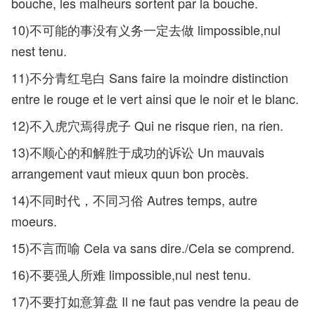
bouche, les malheurs sortent par la bouche.
10)不可能的事没有义务一定去做 limpossible,nul
nest tenu.
11)不分青红皂白 Sans faire la moindre distinction
entre le rouge et le vert ainsi que le noir et le blanc.
12)不入虎穴焉得虎子 Qui ne risque rien, na rien.
13)不顺心的和解胜于成功的诉讼 Un mauvais
arrangement vaut mieux quun bon procès.
14)不同时代，不同习俗 Autres temps, autre
moeurs.
15)不言而喻 Cela va sans dire./Cela se comprend.
16)不要强人所难 limpossible,nul nest tenu.
17)不要打如意算盘 Il ne faut pas vendre la peau de