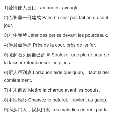
1)爱情使人盲目 Lamour est aveugle.
2)巴黎非一日建成 Paris ne sest pas fait en un seul
jour.
3)对牛弹琴 Jeter des perles devant les pourceaux.
4)伴君如伴虎 Près de la cour, près de lenfer.
5)搬起石头砸自己的脚 Soulever une pierre pour se
la laisser retomber sur les pieds
6)帮人帮到底 Lorsquon aide quelquun, il faut laider
comlètement.
7)本末倒置 Mettre la charrue avant les boeufs.
8)本性难移 Chassez le naturel, il revient au galop.
9)病从口入，祸从口出 Les maladies entrent par la