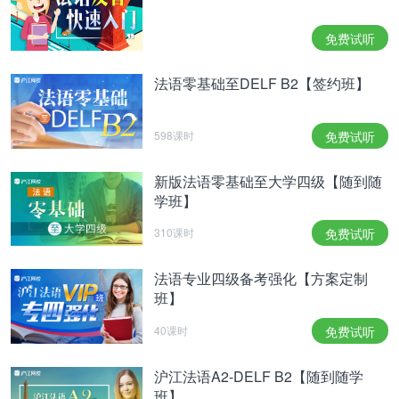
免费试听
法语零基础至DELF B2【签约班】
598课时
免费试听
新版法语零基础至大学四级【随到随
学班】
310课时
免费试听
法语专业四级备考强化【方案定制
班】
40课时
免费试听
沪江法语A2-DELF B2【随到随学
班】