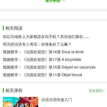
展开剩余
其次就是要多写，多练习，进行话题归类，总结写作
经验。如果有机会，可以找法语水平比自己高的朋友
或老师，请他们帮忙修改作文，这也有利于拓宽自己
相关阅读
的写作思路。
你以为地铁上大家都还在玩手机？其实他们都在......
(4)口语
明天的法语专八考试：你准备好了么嘛？
口语考试主要分为两部分：
视频教学：《法国欢迎您》第16课 Sous la tente
一是提供2篇文章，考生二选一，准备30分钟，进行
视频教学：《法国欢迎您》第17课 A bicyclette
论述，类似口头写作。这主要考察大家的思辨能力，
视频教学：《法国欢迎您》第15课 Départ en vacances
根据议题阐述观点，并举例加以佐证，最后总结论
视频教学：《法国欢迎您》第11课 Objet trouvé
述。
二是与考官对话，主要为回答考官的问题，辩护自己
相关课程
更多课程
的观点。这部分比较考验临场反应，要坚定自己的立
法语法语快速入门
场，以实例佐证自己的观点。