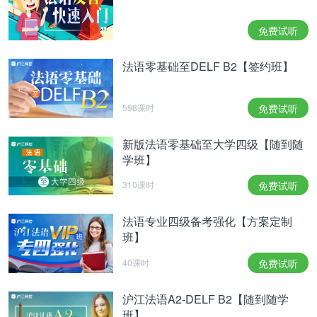
口语考试的主题丰富，且与写作主题类似，常考的有
教育、文化、就业、政策导向、两性公平、生活方式
免费试听
等。
法语零基础至DELF B2【签约班】
所以大家在备考口语部分时，可以与写作的话题同步
练习，多积累逻辑词与同义词，避免语句重复。
598课时
免费试听
另外，多听口语范例，把自己的答案尽量向口语范例
新版法语零基础至大学四级【随到随
靠拢。
学班】
(5)刷真题
310课时
免费试听
备考，少不了刷题，一方面可以练习熟悉的题型，提
升答题速度;另一方面也可以接触新的题型，掌握解
法语专业四级备考强化【方案定制
班】
题技巧。
40课时
免费试听
那么临近考试，除了平常的练习题、模拟题，同学们
要多刷刷法语真题。
沪江法语A2-DELF B2【随到随学
班】