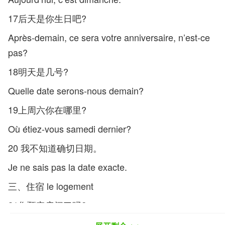
17后天是你生日吧?
Après-demain, ce sera votre anniversaire, n’est-ce
pas?
18明天是几号?
Quelle date serons-nous demain?
19上周六你在哪里?
Où étiez-vous samedi dernier?
20 我不知道确切日期。
Je ne sais pas la date exacte.
三、住宿 le logement
21您预定房间了吗?
Avez-vous réservé une chambre?