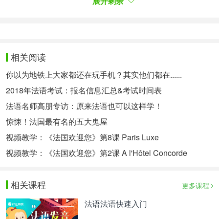
展开剩余
22我订了一个标准间。
J’ai réservé une chambre à deux lits.
23请出示您的护照。
相关阅读
Votre passeport, s’il vous plaît.
你以为地铁上大家都还在玩手机？其实他们都在......
2018年法语考试：报名信息汇总&考试时间表
24这是您的房间钥匙。
法语名师高朋专访：原来法语也可以这样学！
Voilà la clé de votre chambre.
惊悚！法国最有名的五大鬼屋
25请帮我拿一下行李。
视频教学：《法国欢迎您》第8课 Paris Luxe
Veuillez prendre mes bagages.
视频教学：《法国欢迎您》第2课 A l'Hôtel Concorde
26哪里可以兑换人民币?
相关课程
Où est-ce qu’on peut changer de l’argent?
更多课程
27我要现在结帐。
法语法语快速入门