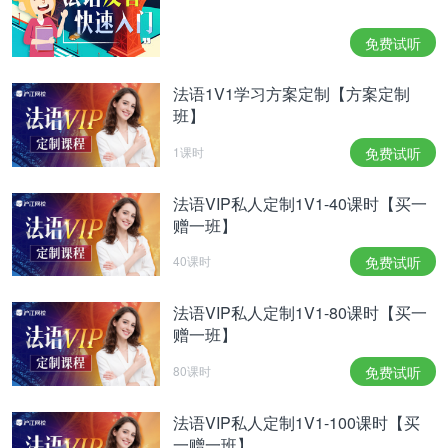
L’addition, s’il vous plaît.
28请在这里签字。
免费试听
Signez ici, s’il vous plaît.
法语1V1学习方案定制【方案定制
班】
29房费一共300元人民币。
1课时
免费试听
Les frais de chambre sont de trois cents yuans en
tout.
法语VIP私人定制1V1-40课时【买一
30欢迎下次光临!
赠一班】
Nous souhaitons vous revoir la prochaine fois!
40课时
免费试听
四、其他日常法语用语
法语VIP私人定制1V1-80课时【买一
赠一班】
1. Aimes-tu la cuisine française ?
80课时
免费试听
你喜欢法国食物吗?
2. C'est quand votre anniversaire ?
法语VIP私人定制1V1-100课时【买
一赠一班】