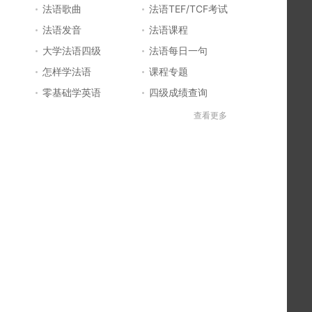
法语歌曲
法语TEF/TCF考试
法语发音
法语课程
大学法语四级
法语每日一句
怎样学法语
课程专题
零基础学英语
四级成绩查询
六级成绩查询
四六级成绩查询
查看更多
法国留学
法国签证
法国旅游
法语发音
法语电影推荐
简明法语教程
好听的法语歌
法语入门
法语知识