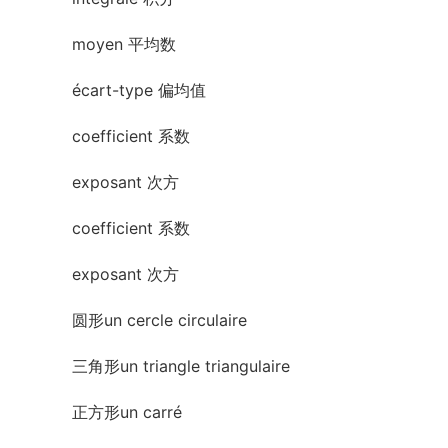
moyen 平均数
écart-type 偏均值
coefficient 系数
exposant 次方
coefficient 系数
exposant 次方
圆形un cercle circulaire
三角形un triangle triangulaire
正方形un carré