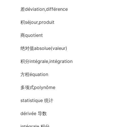
差déviation,différence
积séjour,produit
商quotient
绝对值absolue(valeur)
积分intégrale,intégration
方程équation
多项式polynôme
statistique 统计
dérivée 导数
intégrale 积分