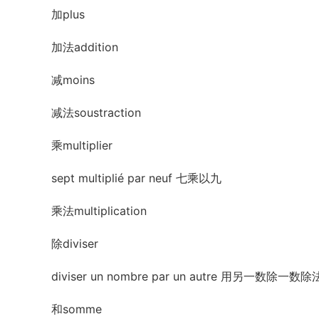
加plus
加法addition
减moins
减法soustraction
乘multiplier
sept multiplié par neuf 七乘以九
乘法multiplication
除diviser
diviser un nombre par un autre 用另一数除一数除法d
和somme