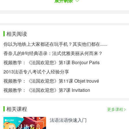
展开剩余
5.要主动和持续学习
通常来说每天学习一点的效果，肯定好于一个周末学
几个小时的效果。语言是一种技能，要不断重温和联
系，才能看到进步。
相关阅读
其实不要说相隔几个月，哪怕只隔几个星期不碰，之
你以为地铁上大家都还在玩手机？其实他们都在......
前的努力就基本白费，又得从头开始。于是，很多年
香奈儿的8句经典语录：法式优雅美丽从何而来？
依然在初级阶段的，大有人在。
视频教学：《法国欢迎您》第1课 Bonjour Paris
如果法语是你觉得必须要学好的，拿出1-2年的时
2013法语专八考试个人经验分享
间，尽量争取每天学30-60分钟，并注重融入说和写
视频教学：《法国欢迎您》第11课 Objet trouvé
的训练，就能扎实地走到中高级阶段。另外，学习的
视频教学：《法国欢迎您》第7课 Invitation
时候与其一直“被动”地去听，不如带着问题去学习，
效果会更加显著。
相关课程
更多课程
如何有效的学习法语?看了上面的内容，大家是不是
法语法语快速入门
也有了新的想法了呢?如果您对法语学习感兴趣，想