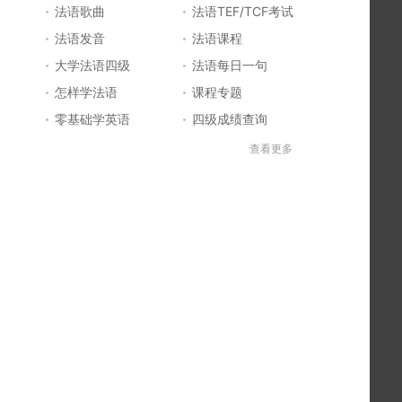
法语歌曲
法语TEF/TCF考试
法语发音
法语课程
大学法语四级
法语每日一句
怎样学法语
课程专题
零基础学英语
四级成绩查询
六级成绩查询
四六级成绩查询
查看更多
法国留学
法国签证
法国旅游
法语发音
法语电影推荐
简明法语教程
好听的法语歌
法语入门
法语知识