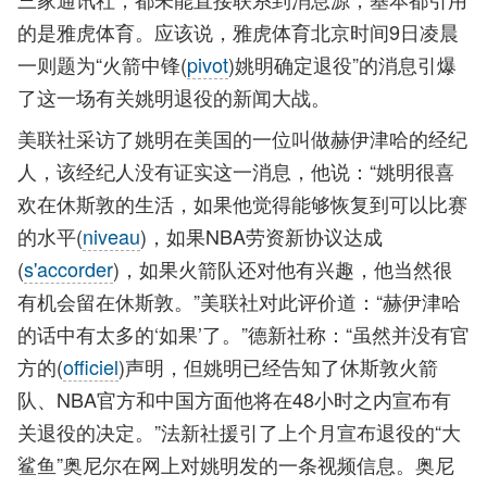
的是雅虎体育。应该说，雅虎体育北京时间9日凌晨
一则题为“火箭中锋(
pivot
)姚明确定退役”的消息引爆
了这一场有关姚明退役的新闻大战。
美联社采访了姚明在美国的一位叫做赫伊津哈的经纪
人，该经纪人没有证实这一消息，他说：“姚明很喜
欢在休斯敦的生活，如果他觉得能够恢复到可以比赛
的水平(
niveau
)，如果NBA劳资新协议达成
(
s'accorder
)，如果火箭队还对他有兴趣，他当然很
有机会留在休斯敦。”美联社对此评价道：“赫伊津哈
的话中有太多的‘如果’了。”德新社称：“虽然并没有官
方的(
officiel
)声明，但姚明已经告知了休斯敦火箭
队、NBA官方和中国方面他将在48小时之内宣布有
关退役的决定。”法新社援引了上个月宣布退役的“大
鲨鱼”奥尼尔在网上对姚明发的一条视频信息。奥尼