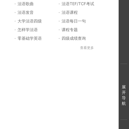
法语歌曲
法语TEF/TCF考试
法语发音
法语课程
大学法语四级
法语每日一句
怎样学法语
课程专题
零基础学英语
四级成绩查询
六级成绩查询
四六级成绩查询
查看更多
法国留学
法国签证
法国旅游
法语发音
法语电影推荐
简明法语教程
好听的法语歌
法语入门
展
法语知识
开
导
航