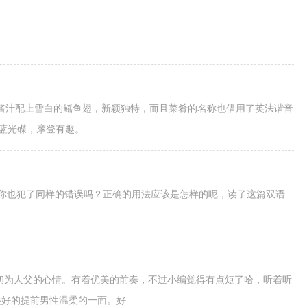
酱汁配上雪白的鳐鱼翅，新颖独特，而且菜肴的名称也借用了英法谐音
ay蓝光碟，摩登有趣。
t bien”，你也犯了同样的错误吗？正确的用法应该是怎样的呢，读了这篇双语
歌词描述了初为人父的心情。有着优美的前奏，不过小编觉得有点短了哈，听着听
很好的提前男性温柔的一面。好