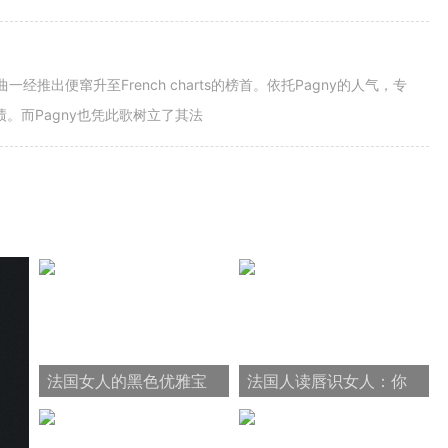
r"。歌曲一经推出便窜升至French charts的榜首。依托Pagny的人气，专
人成绩。而Pagny也凭此歌树立了其法
法国女人的黑色优雅宝
法国人读唇识女人：你
典：12个黑色秘密
用什么颜色的口红？