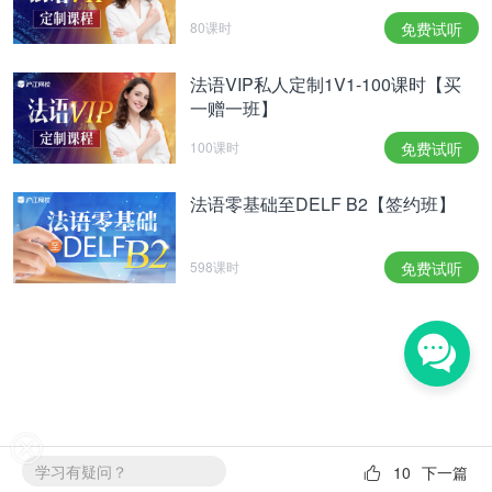
80课时
免费试听
法语VIP私人定制1V1-100课时【买
一赠一班】
100课时
免费试听
法语零基础至DELF B2【签约班】
598课时
免费试听
学习有疑问？
10
下一篇