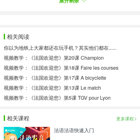
展开剩余
Vincent: Allez, dépêchons-nous.
Vincent à la patronne: Je vous dois combien?
La patronne: Laissez, laissez, c’est ma tournée.
Vincent: Merci madame, allez viens.
相关阅读
AUX GALERIES LAFAYETTE
你以为地铁上大家都还在玩手机？其实他们都在......
Françoise: J’aime bien cette robe là.
视频教学：《法国欢迎您》第20课 Champion
Vincent: Oui.
视频教学：《法国欢迎您》第18课 Faire les courses
Françoise : Elle est un peu chère.
视频教学：《法国欢迎您》第17课 A bicyclette
Vincent: On n’a pas beaucoup de temps.
视频教学：《法国欢迎您》第13课 Le match
Françoise: Mais, tu m’as dit tout à heure qu’on avait
视频教学：《法国欢迎您》第5课 TGV pour Lyon
le temps.
Vincent: Oui, mais le temps passe. Tiens, celle-ci
相关课程
更多课程
n’est pas chère.
Françoise: Je la déteste. Quelle horreur！
法语法语快速入门
Vincent: Et celle-là, tu l’aimes?