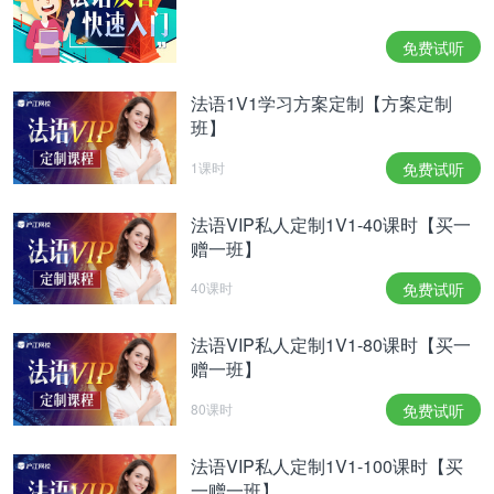
Françoise: Elle est trop grande. Je la déteste aussi.
免费试听
Vincent: Et moi, je déteste être en retard... Et celle-
là?
法语1V1学习方案定制【方案定制
班】
Françoise: Trop petite.
Françoise: J’aime bien celle-là et elle n’est pas très
1课时
免费试听
chère. Je vais l’essayer.
法语VIP私人定制1V1-40课时【买一
PENDANT CE TEMPS, À L’ENTRÉE DU THÉÂTRE
赠一班】
Isabelle: Mais qu’est-ce qu’ ils font?
40课时
免费试听
Pierre: On attend encore cinq minutes, après on
entre.
法语VIP私人定制1V1-80课时【买一
Isabelle: On a les billets, on aurait dû les attendre...
赠一班】
(Vincent et Françoise arrivent. )
80课时
免费试听
Vincent: Ils auraient pu nous attendre!
Françoise: C'est ma faute.
法语VIP私人定制1V1-100课时【买
一赠一班】