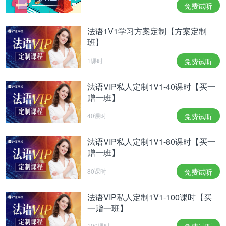
-不用担心，先生，我都没有驾照。
免费试听
推荐理由：
法语1V1学习方案定制【方案定制
《TAXI》第一部观影人数高达640万，票房过亿，也
班】
曾一度是法国电影票房的象征。影片不管是语速还是
1课时
免费试听
情节，都设定得相当紧凑，绝对毫无尿点。飙车+笨
蛋警察+搞笑司机……，独特的法式幽默和自嘲也会
法语VIP私人定制1V1-40课时【买一
赠一班】
让你笑到直不起腰。
40课时
免费试听
《的士速递1》在线完整观看：
法语VIP私人定制1V1-80课时【买一
赠一班】
80课时
免费试听
法语VIP私人定制1V1-100课时【买
一赠一班】
100课时