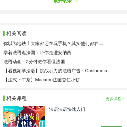
展开剩余
il croise la route d'Emilien, policier recalé pour la
huitième fois à son permis de conduire. Pour
conserver son taxi, il accepte le marché que lui
propose Emilien : l'aider à
démanteler
un gang de
braqueurs de banques qui écume les
succursale
s
相关阅读
de la ville à bord de puissants véhicules.
你以为地铁上大家都还在玩手机？其实他们都在......
丹尼尔是一位有点疯狂的快车手。之前是披萨快递
学着法语逛法国：带你走进安纳西
员，如今成为了出租车司机，非常了解如何躲避最完
美的雷达设施。然而有一天，他遇到了警察艾米，这
法语动画：2分钟教你看懂法国
个家伙考了八次驾照都没通过。为了保住自己的出租
【看视频学法语】挑战听力的法语广告：Castorama
车，丹尼尔接受了艾米的建议：帮助他破解一群在改
【法式下午茶】Macaron法国杏仁小饼
装的彪悍车上洗劫城市的银行劫匪团伙。
经典片段：
相关课程
更多课程
- Je voudrais pas qu’on vous enlève votre permis à
cause de moi...
法语法语快速入门
- Vous inquiétez pas m’sieur, j’l’ai pas le permis.
-我不想您因为我的原因而被吊销驾照……