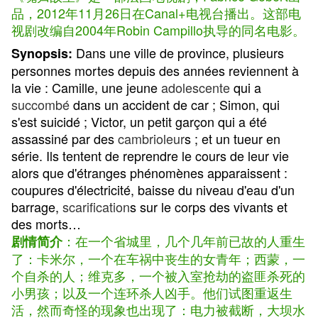
品，2012年11月26日在Canal+电视台播出。这部电
视剧改编自2004年Robin Campillo执导的同名电影。
Dans une ville de province, plusieurs
Synopsis:
personnes mortes depuis des années reviennent à
la vie : Camille, une jeune
adolescente
qui a
succombé
dans un accident de car ; Simon, qui
s'est suicidé ; Victor, un petit garçon qui a été
assassiné par des
cambrioleur
s ; et un tueur en
série. Ils tentent de reprendre le cours de leur vie
alors que d'étranges phénomènes apparaissent :
coupures d'électricité, baisse du niveau d'eau d'un
barrage,
scarification
s sur le corps des vivants et
des morts…
：在一个省城里，几个几年前已故的人重生
剧情简介
了：卡米尔，一个在车祸中丧生的女青年；西蒙，一
个自杀的人；维克多，一个被入室抢劫的盗匪杀死的
小男孩；以及一个连环杀人凶手。他们试图重返生
活，然而奇怪的现象也出现了：电力被截断，大坝水