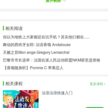
展开剩余
J'n'ai pas choisi de l'être
Mais c'est là, l'Innamoramento
L'amour, la mort peut-être
Mais suspendre le temps pour un mot
相关阅读
Tout se dilate et cède à tout
你以为地铁上大家都还在玩手机？其实他们都在......
Et c'est là, l'Innamoramento
舞动的西班牙女郎: 法语香颂 Andalouse
Tout son être s'impose à nous
天籁之音Mon ange-Gregory Lemarchal
Trouver enfin peut-être un écho
巴黎市市长选举：法国右派人民运动联盟NKM获竞选资格
J'n'ai pas choisi de l'être
【香颂随身听】Pomme C 苹果恋人
Mais c'est là, l'Innamoramento
L'amour, la mort peut-être
相关课程
更多课程
Mais suspendre le temps pour un mot
法语法语快速入门
Tout se dilate et cède à tout
Et c'est là, l'Innamoramento