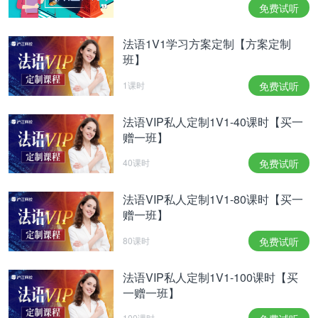
Tout son être s'impose à nous
免费试听
Trouver enfin peut-être un écho
法语1V1学习方案定制【方案定制
班】
J'n'ai pas choisi de l'être
1课时
免费试听
Mais c'est là, l'Innamoramento
L'amour, la mort peut-être
法语VIP私人定制1V1-40课时【买一
Mais suspendre le temps pour un mot
赠一班】
Tout se dilate et cède à tout
40课时
免费试听
Et c'est là, l'Innamoramento
Tout son être s'impose à nous
法语VIP私人定制1V1-80课时【买一
赠一班】
Trouver enfin peut-être un écho
80课时
免费试听
法语VIP私人定制1V1-100课时【买
一赠一班】
100课时