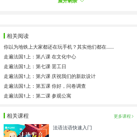
展开剩余
japonais. Au programme: visite des beaux parcs de
la capitale.
Le collègue : Dites - le avec des fleurs…
相关阅读
__________________________
你以为地铁上大家都还在玩手机？其实他们都在......
M. Ikeda : Monsieur Benoît Royer?
走遍法国1上：第八课 在文化中心
Benoît : Oui, c’est moi.
走遍法国1上：第七课 罢工日
M.Ikeda : Je m’appelle Ikeda. Je remplace Mlle.
走遍法国1上：第六课 庆祝我们的新款设计
Tayama. Elle est partie hier pour les Etat-Unis. Elle
走遍法国1上：第五课 你好，问卷调查
est désolée.
走遍法国1上：第二课 参观公寓
Benoît : Mais… Je suis ravi de faire votre
connaissance, Monsieur Ikeda.
相关课程
更多课程
点击查看课文译文>>
法语法语快速入门
相关热点：
法语入门
法语教材
DALF