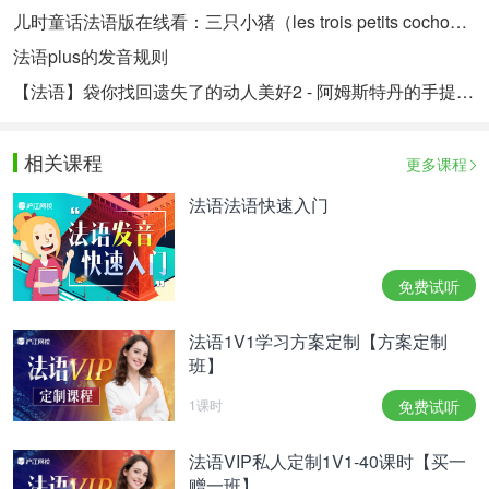
儿时童话法语版在线看：三只小猪（les trois petits cochons）
法语plus的发音规则
【法语】袋你找回遗失了的动人美好2 - 阿姆斯特丹的手提包博物馆
相关课程
更多课程
法语法语快速入门
免费试听
法语1V1学习方案定制【方案定制
班】
1课时
免费试听
法语VIP私人定制1V1-40课时【买一
赠一班】