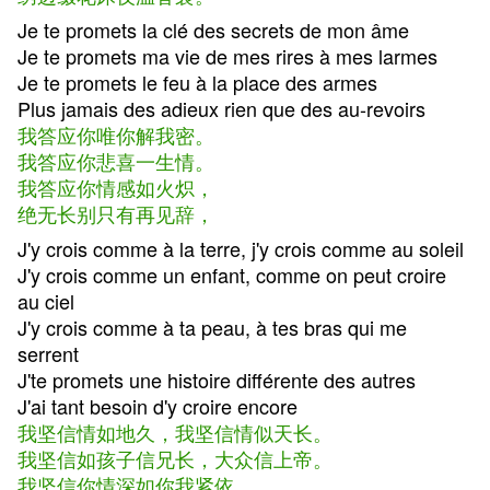
Je te promets la clé des secrets de mon âme
Je te promets ma vie de mes rires à mes larmes
Je te promets le feu à la place des armes
Plus jamais des adieux rien que des au-revoirs
我答应你唯你解我密。
我答应你悲喜一生情。
我答应你情感如火炽，
绝无长别只有再见辞，
J'y crois comme à la terre, j'y crois comme au soleil
J'y crois comme un enfant, comme on peut croire
au ciel
J'y crois comme à ta peau, à tes bras qui me
serrent
J'te promets une histoire différente des autres
J'ai tant besoin d'y croire encore
我坚信情如地久，我坚信情似天长。
我坚信如孩子信兄长，大众信上帝。
我坚信你情深如你我紧依。