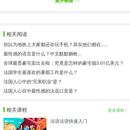
展开剩余
On fait bien des grands feu en frottant des cailloux
Peut-être avec le temps à la force d'y croire
On peut juste essayer pour voir
即使有人对你殷情有加非情意。
即使甜言蜜语，如板擦消字，
相关阅读
砾石相擦熊火起，
你以为地铁上大家都还在玩手机？其实他们都在......
只要坚信能坚持，
不妨验证试一试。
最性感的语言是什么？中文默默躺枪...
Et même si c'est pas vrai, même si je mens
全球最贵豪宅卖出去啦：究竟是怎样的豪宅值3.01亿美元？
Si les mots sont usés, légers comme du vent
法国学生最喜欢的暑期工作是什么？
Et même si notre histoire se termine au matin
法国人心中的“完美职业”是？
J'te promets un moment de fièvre et de douceur
pas toute le nuit mais quelques heures ...
法国人心目中最性感的法语口音是？
即使事非实，即使我瞒欺。
即使甜言蜜语，轻浮如风逝。
相关课程
即使你我情断从晨起。
更多课程
我答应你会有渴望和苦饥。
法语法语快速入门
翻转会几小时不会到晨曦。