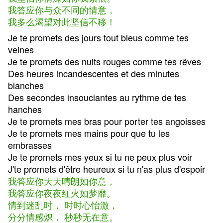
我答应你与众不同的情意，
我多么渴望对此坚信不移！
Je te promets des jours tout bleus comme tes
veines
Je te promets des nuits rouges comme tes rêves
Des heures incandescentes et des minutes
blanches
Des secondes insouciantes au rythme de tes
hanches
Je te promets mes bras pour porter tes angoisses
Je te promets mes mains pour que tu les
embrasses
Je te promets mes yeux si tu ne peux plus voir
J'te promets d'être heureux si tu n'as plus d'espoir
我答应你天天晴朗如你意，
我答应你夜夜红火如梦靡。
情到迷乱时， 时时心怡激，
分分情感炽， 秒秒无在意。