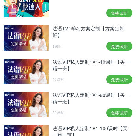
Je te promets le sel au baiser de ma bouche
Je te promets le miel à me main qui te touche
免费试听
Je te promets le ciel au dessus de ta couche
Des fleurs et des dentelles pour que tes nuits soient
法语1V1学习方案定制【方案定制
douces...
班】
我答应你接吻要雅谑。
我答应你爱抚柔如蜜。
1课时
免费试听
我答应你天穹作被衣，
绣边缀花床夜温香袭。
法语VIP私人定制1V1-40课时【买一
赠一班】
Jacques Brel
40课时
免费试听
Ne Me Quitte Pas
雅克·布雷尔
法语VIP私人定制1V1-80课时【买一
别离开我
赠一班】
80课时
免费试听
- Error happens ╥﹏╥
-
00:00
/
00:00
法语VIP私人定制1V1-100课时【买
雅克·布雷尔不是法国人，而是比利时人。
一赠一班】