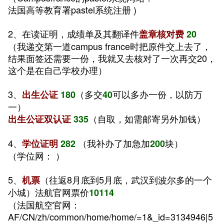
法国高等教育署pastel系统注册 )
2、在读证明，成绩单及其翻译件
盖章
核对费
20
（我递交第一道campus france时把原件交上去了，
结果面签还需要一份，我就又去核对了一次再交20，
这个是在自己学校办理）
3、
（多交
可以多办一份，以防万
出生公证
180
40
一）
（自取，如需邮寄另外加钱）
出生公证双认证
335
4、
（我补办了加急加
块）
学位证明
282
200
（学位网： ）
5、
（往返8月底到5月底，武汉到波尔多的一个
机票
小城）法航官网票价
10114
（法国航空官网：
AF/CN/zh/common/home/home/=1&_id=3134946|5