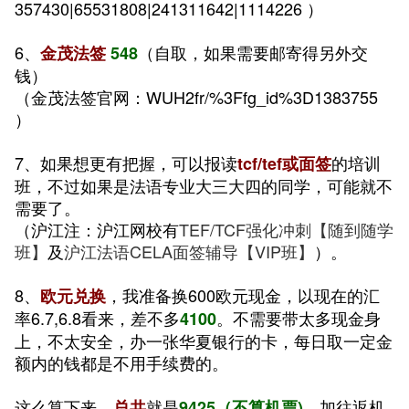
357430|65531808|241311642|1114226 ）
6、
（自取，如果需要邮寄得另外交
金茂法签
548
钱）
（金茂法签官网：WUH2fr/%3Ffg_id%3D1383755
）
7、如果想更有把握，可以报读
的培训
tcf/tef或面签
班，不过如果是法语专业大三大四的同学，可能就不
需要了。
（沪江注：沪江网校有
TEF/TCF强化冲刺【随到随学
班】
及
沪江法语CELA面签辅导【VIP班】
）。
8、
，我准备换600欧元现金，以现在的汇
欧元兑换
率6.7,6.8看来，差不多
。不需要带太多现金身
4100
上，不太安全，办一张华夏银行的卡，每日取一定金
额内的钱都是不用手续费的。
这么算下来，
就是
，加往返机
总共
9425（不算机票)