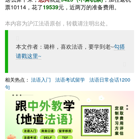
票10114，花了
元，近两万的准备费用。
19539
本内容为沪江法语原创，转载请注明出处。
本文作者：璐梓，
喜欢法语，要学到老~
勾搭
请戳这里~
相关热点：
法语入门
法语考试留学
法语日常会话1200
句