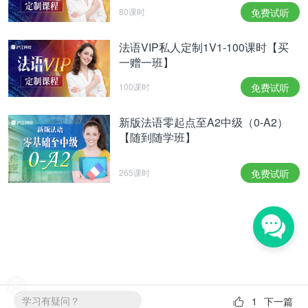
80课时
免费试听
法语VIP私人定制1V1-100课时【买
一赠一班】
100课时
免费试听
新版法语零起点至A2中级（0-A2）
【随到随学班】
265课时
免费试听
学习有疑问？
1
下一篇