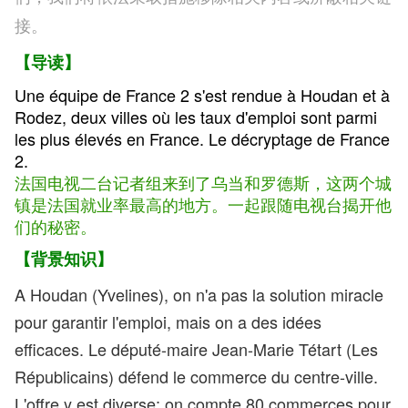
接。
【导读】
Une équipe de France 2 s'est rendue à Houdan et à
Rodez, deux villes où les taux d'emploi sont parmi
les plus élevés en France. Le décryptage de France
2.
法国电视二台记者组来到了乌当和罗德斯，这两个城
镇是法国就业率最高的地方。一起跟随电视台揭开他
们的秘密。
【背景知识】
A Houdan (Yvelines), on n'a pas la solution miracle
pour garantir l'emploi, mais on a des idées
efficaces. Le député-maire Jean-Marie Tétart (Les
Républicains) défend le commerce du centre-ville.
L'offre y est diverse; on compte 80 commerces pour