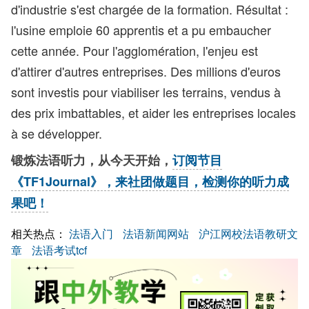
d'industrie s'est chargée de la formation. Résultat :
l'usine emploie 60 apprentis et a pu embaucher
cette année. Pour l'agglomération, l'enjeu est
d'attirer d'autres entreprises. Des millions d'euros
sont investis pour viabiliser les terrains, vendus à
des prix imbattables, et aider les entreprises locales
à se développer.
锻炼法语听力，从今天开始，
订阅节目
《TF1Journal》，来社团做题目，检测你的听力成
果吧！
相关热点：
法语入门
法语新闻网站
沪江网校法语教研文
章
法语考试tcf