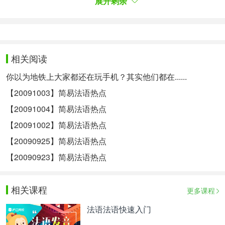
展开剩余
Ces soldats appartiennent au troisième régiment
d'infanterie de marine de Vannes, dans le Morbihan.
C'est le trentième soldat à trouver la mort en
Afghanistan, depuis 2001. Le 1er aout déjà, ce
相关阅读
même 3ème régiment d'infanterie avait déploré la
你以为地铁上大家都还在玩手机？其实他们都在......
mort d'un autre soldat.
【20091003】简易法语热点
KMY
【20091004】简易法语热点
Robert GATES se dit "scandalisé" par la recherche
【20091002】简易法语热点
du sensationnel dans les médias aux Etats-Unis.
【20090925】简易法语热点
【20090923】简易法语热点
KMY
Le Secrétaire américain à la Défense critique la
相关课程
更多课程
décision de l'agence de presse américaine
法语法语快速入门
Associated Press de diffuser ce vendredi, contre la