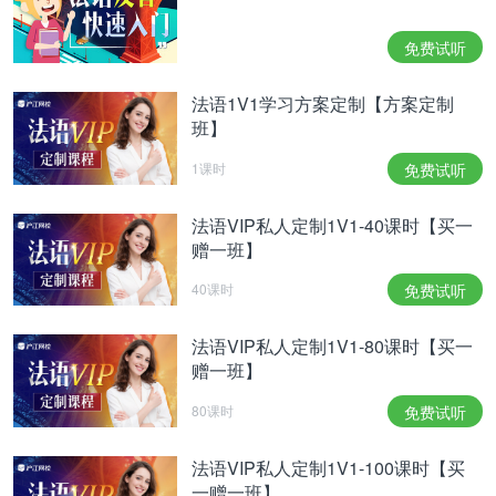
volonté de la famille, la photo d'un soldat américain
mortellement blessé en Afghanistan. Ce marine de
免费试听
vingt et un ans, visible en partie sur l'image, est
法语1V1学习方案定制【方案定制
finalement décédé... Donaig LeDU.
班】
1课时
免费试听
KMY
La colonisation israélienne de la Cisjordanie au
法语VIP私人定制1V1-40课时【买一
cœur des derniers échanges entre Washington et
赠一班】
Jérusalem.
40课时
免费试听
>>
想要快速提高听写水平？
试试这本书
法语VIP私人定制1V1-80课时【买一
赠一班】
80课时
免费试听
法语VIP私人定制1V1-100课时【买
一赠一班】