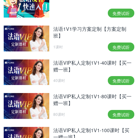
问题所在：你刷腮红的时候太大力了，结果脸颊红得
跟俄罗斯套娃一样。
免费试听
Les astuces du pro : Estompez le blush en
effectuant 2 à 3 allers-retours sur vos joues à l'aide
法语1V1学习方案定制【方案定制
d'un pinceau plat imprégné de votre poudre
班】
compacte (de la même teinte que votre épiderme).
Cette superposition va l'adoucir et l'éclaircir. Si c'est
1课时
免费试听
un blush crème, ajoutez un soupçon de fond de
teint pour atténuer la couleur.
法语VIP私人定制1V1-40课时【买一
赠一班】
妙招：用一个平粉底刷沾满固状粉底（跟你肤色一致
40课时
免费试听
的色号）在你的脸颊上来回刷两三次，让腮红自然晕
染开来。这样可以柔化提亮妆容。如果用的是腮红霜
法语VIP私人定制1V1-80课时【买一
的话，加一点点粉底液让妆容更服帖。
赠一班】
Le produit SOS : Poudre Compacte Matifiante, 12 g,
80课时
免费试听
Essence, 3,79 €
法语VIP私人定制1V1-100课时【买
救星化妆品：Matifiante粉饼，12克，Essence，
一赠一班】