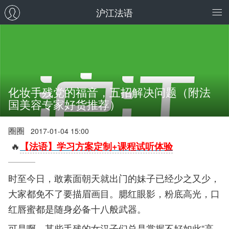
沪江法语
化妆手残党的福音，五招解决问题（附法
国美容专家好货推荐）
圈圈
2017-01-04 15:00
🔥
【法语】学习方案定制+课程试听体验
时至今日，敢素面朝天就出门的妹子已经少之又少，
大家都免不了要描眉画目。腮红眼影，粉底高光，口
红唇蜜都是随身必备十八般武器。
可是啊，某些手残的女汉子们总是掌握不好如此“高