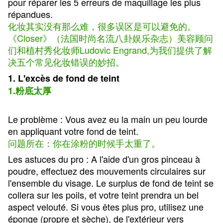
pour réparer les 5 erreurs de maquillage les plus
répandues.
化妆其实没有那么难，很多误区是可以避免的。
《Closer》（法国时尚名流八卦娱乐杂志）美容顾问
们和植村秀化妆师Ludovic Engrand,为我们提供了解
决五个常见化妆错误的妙招。
1. L'excès de fond de teint
1.粉底太厚
Le problème : Vous avez eu la main un peu lourde
en appliquant votre fond de teint.
问题所在：你在涂粉的时候手太重了。
Les astuces du pro : A l'aide d'un gros pinceau à
poudre, effectuez des mouvements circulaires sur
l'ensemble du visage. Le surplus de fond de teint se
collera sur les poils, et votre teint prendra un bel
aspect velouté. Si vous êtes plus pro, utilisez une
éponge (propre et sèche), de l'extérieur vers