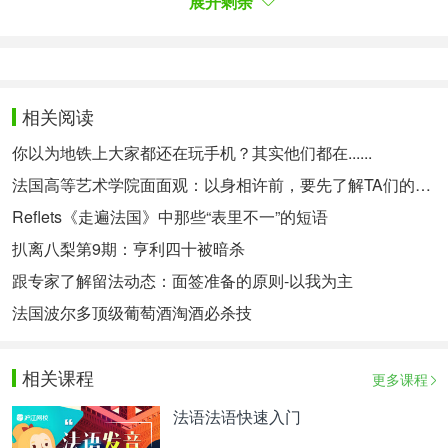
展开剩余
Faced, 26 € (6 teintes)
2. Fond de Teint Liquide Longue Tenue, All Nighter,
30 ml, Urban Decay, 36,95 € (24 teintes)
救星化妆品：
相关阅读
1.自然光彩遮瑕，天生丽质Born This Way，Too
你以为地铁上大家都还在玩手机？其实他们都在......
Faced，26欧（6色）
法国高等艺术学院面面观：以身相许前，要先了解TA们的身世背景
2. 持久粉底液，长夜All Nighter，Urban Decay彩
Reflets《走遍法国》中那些“表里不一”的短语
妆，36,95 欧（24色）
扒离八梨第9期：亨利四十被暗杀
3. Un gros flush de blush
跟专家了解留法动态：面签准备的原则-以我为主
法国波尔多顶级葡萄酒淘酒必杀技
3. 腮红涂得太多了
Le problème : Vous avez trop forcé sur le blush et
相关课程
更多课程
vous affichez des bonnes joues de poupée russe !
法语法语快速入门