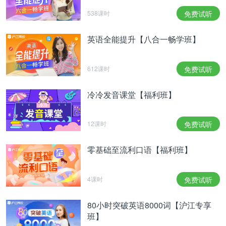
等。
538课时
免费试听
Maîtrise：
英语全能提升【八合一畅学班】
硕士文凭。是Licence以后一年学习的国家文凭
(bac+4)。毕业生可以申请上第三阶段，如
612课时
免费试听
DEA(Diplôme d’Etudes Approfondies)进入研究领域
或DESS（Diplôme d’Etudes Supérieures
冷冷发音课堂【福利班】
Spécialisées）进入企业工作。成绩优异的学生可以
申请进入Grandes Ecoles第二年。
12课时
免费试听
DEA：
零基础至流利口语【福利班】
Diplôme d’Etudes Approfondies 深入研究文凭。是
一个一年的国家文凭，毕业相当于bac+5文凭，或者
4课时
免费试听
我们国家的硕士。DEA是读博士必经之路，其他的
bac+5的文凭都不能直接读博士，而必须重新读一个
80小时突破英语8000词【沪江专享
DEA才能继续博士阶段的学习。
班】