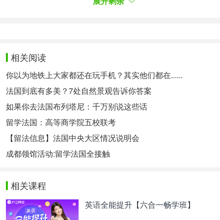
展开剩余
Licence：
学士文凭。是DEUG以后一年学习的国家文凭。学习
完大学三年级（bac+3）后就可以获得一个Licence
毕业文凭。其课程分为理论课和专业课。但该文凭基
相关阅读
本上是偏向理论研究的，不是为毕业后的就业而设计
你以为地铁上大家都还在玩手机？其实他们都在......
的。大部分学生毕业后继续读Master（硕士）。
法国到底有多美？7处自然景观告诉你答案
Licence professionnelle：
如果你去法国布列塔尼：千万别说这些话
职业学士文凭。是一个大学三年级(bac+3)的独立的
留学法国：高等商学院五校联考
国家文凭。1999年推出，课程由学校与企业密切合
【留法信息】法国中央大区情况说明会
作而制定，注重理论与实践相结合，包括理论课与专
成都领馆活动:留学法国全接触
业课两部分，还要进行3-4个月的实习，目的是培养
适应就业市场需求的人才。专业设置主要以新科技和
新服务为主，比如互联网、电子商务等。Licence
相关课程
professionnelle，学生毕业一般可以在非常专业的部
英语全能提升【六合一畅学班】
门开始工作，也可以继续学习深造，比如工程师学院