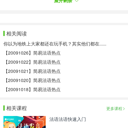
l'autre par l'arrière. Ce type d'accident est fréquent
展开剩余
dans le pays. Alexandre BUCCIANTI.
CORRESPONDANCE Alexandre BUCCIANTI
相关阅读
BN
你以为地铁上大家都还在玩手机？其实他们都在......
【20091026】简易法语热点
L'Iran doit donner la semaine prochaine une
【20091022】简易法语热点
réponse à l'AIEA, l'agence qui contrôle l'énergie
【20091021】简易法语热点
atomique dans le monde, réponse à la proposition
【20091020】简易法语热点
qu'elle lui a faite hier.
【20091018】简易法语热点
YA
相关课程
更多课程
法语法语快速入门
L'AIEA propose à l'Iran d'enrichir, c'est à dire de