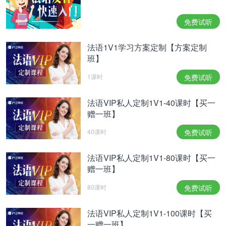
traiter une grosse partie de son uranium à
l'étranger, en France et la Russie. Cela permettrait
免费试听
de mieux contrôler l'uranium de l'Iran. La
communauté internationale a peur, vous le savez,
法语1V1学习方案定制【方案定制
班】
que l'Iran s'en serve pour fabriquer des armes, et
non de l'énergie. L'Iran dira donc si elle accepte ou
1课时
免费试听
non cette proposition dans quelques jours. En
法语VIP私人定制1V1-40课时【买一
attendant, les présidents russe et américain se sont
赠一班】
dit ce soir satisfaits des discussions de ces derniers
40课时
免费试听
jours sur le sujet.
法语VIP私人定制1V1-80课时【买一
BN
赠一班】
80课时
免费试听
Il y aura, on le sait, un second tour à l'élection
法语VIP私人定制1V1-100课时【买
présidentielle en Afghanistan pour départager le
一赠一班】