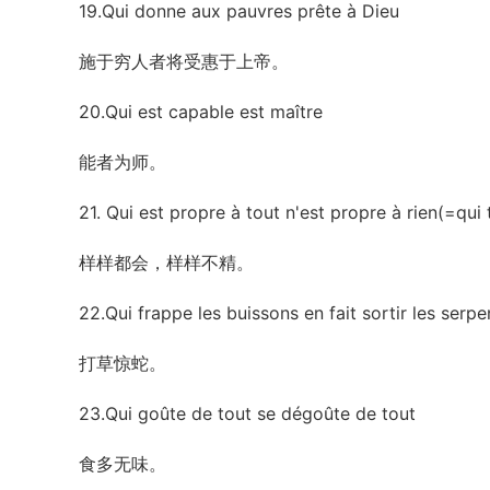
19.Qui donne aux pauvres prête à Dieu
施于穷人者将受惠于上帝。
20.Qui est capable est maître
能者为师。
21. Qui est propre à tout n'est propre à rien(=qui
样样都会，样样不精。
22.Qui frappe les buissons en fait sortir les serpe
打草惊蛇。
23.Qui goûte de tout se dégoûte de tout
食多无味。