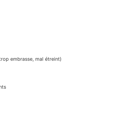
 trop embrasse, mal étreint)
nts