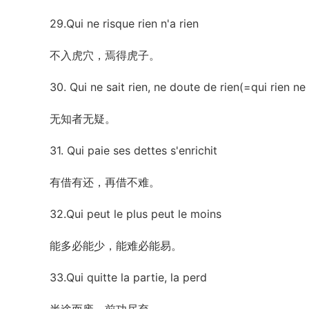
29.Qui ne risque rien n'a rien
不入虎穴，焉得虎子。
30. Qui ne sait rien, ne doute de rien(=qui rien ne 
无知者无疑。
31. Qui paie ses dettes s'enrichit
有借有还，再借不难。
32.Qui peut le plus peut le moins
能多必能少，能难必能易。
33.Qui quitte la partie, la perd