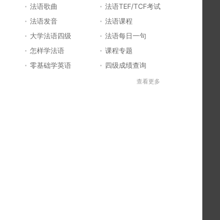
法语歌曲
法语TEF/TCF考试
法语发音
法语课程
大学法语四级
法语每日一句
怎样学法语
课程专题
零基础学英语
四级成绩查询
六级成绩查询
四六级成绩查询
查看更多
法国留学
法国签证
法国旅游
法语发音
法语电影推荐
简明法语教程
好听的法语歌
法语入门
法语知识