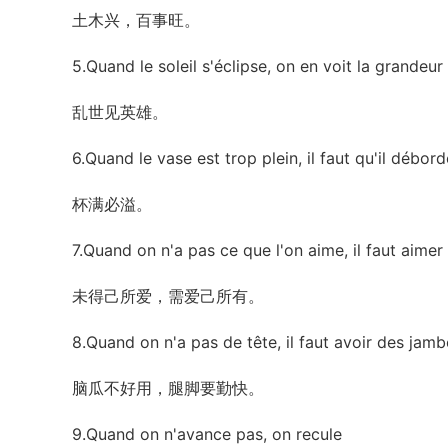
土木兴，百事旺。
5.Quand le soleil s'éclipse, on en voit la grandeur
乱世见英雄。
6.Quand le vase est trop plein, il faut qu'il débord
杯满必溢。
7.Quand on n'a pas ce que l'on aime, il faut aimer
未得己所爱，需爱己所有。
8.Quand on n'a pas de tête, il faut avoir des jamb
脑瓜不好用，腿脚要勤快。
9.Quand on n'avance pas, on recule