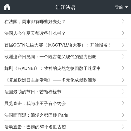
沪江法语
导航
在法国，周末都有哪些好去处？
法国人今年夏天都读些什么书？
首届CGTN法语大赛（原CCTV法语大赛）：开始报名！
欧洲遗产日见闻：一个既古老又现代的魅力巴黎
舞剧《F(AUNE)》：牧神的庞然之躯四散于迷雾中
《复旦欧洲日主题活动》——多元化成就欧洲梦
法国最萌的节日：芒顿柠檬节
展览直击：我与小王子有个约会
法国面面观：浪漫之都巴黎 Paris
活动直击：巴黎的50个名胜古迹