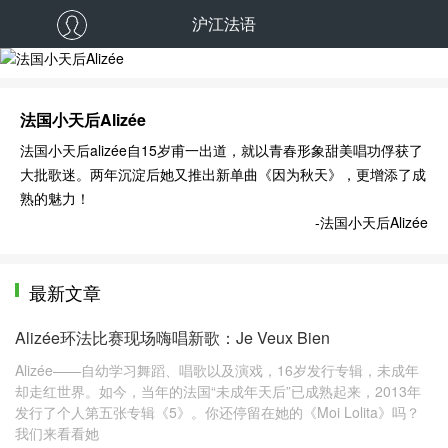
沪江法语
法国小天后Alizée
法国小天后alizée自15岁甫一出道，就以青春形象甜美唱功俘获了
大批歌迷。两年沉淀后她又推出新单曲《因为秋天》，更增添了成
熟的魅力！
-法国小天后Alizée
最新文章
Alizée环法比赛现场嗨唱新歌：Je Veux Bien
Alizée——自幼学习舞蹈、唱歌以及演戏，16岁发行专辑，未成年
却走红世界。如今，当年的法国“未成年天后”已成熟起来，2013年
发行了个人第五张专辑《5》。你还停留在她的《Moi Lolita》吗？
我们来看看她